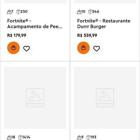
7
250
10
546
Fortnite® -
Fortnite® - Restaurante
Acampamento de Peely
Durrr Burger
e Sparkplug
R$
179
,
99
R$
559
,
99
18
1414
9
193