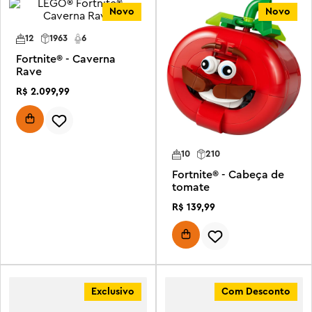
Novo
Novo
12
1963
6
Fortnite® - Caverna
Rave
R$
2
.
099
,
99
10
210
Fortnite® - Cabeça de
tomate
R$
139
,
99
Exclusivo
Com Desconto