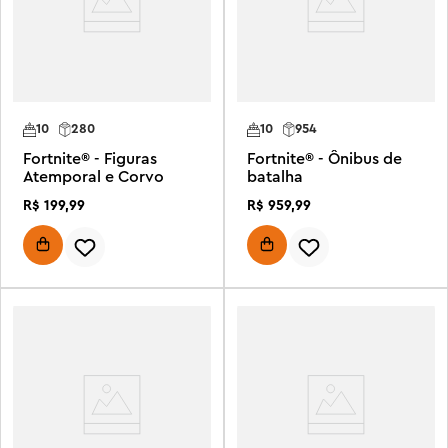
10
280
10
954
Fortnite® - Figuras
Fortnite® - Ônibus de
Atemporal e Corvo
batalha
R$
199
,
99
R$
959
,
99