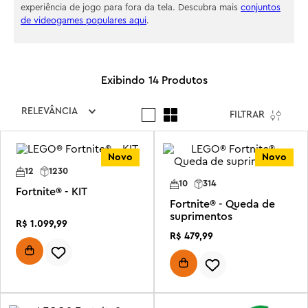
experiência de jogo para fora da tela. Descubra mais
conjuntos
de videogames populares aqui
.
14
Produtos
RELEVÂNCIA
FILTRAR
Novo
Novo
12
1230
10
314
Fortnite® - KIT
Fortnite® - Queda de
suprimentos
R$
1
.
099
,
99
R$
479
,
99