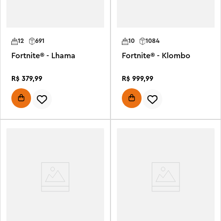
12
691
10
1084
Fortnite® - Lhama
Fortnite® - Klombo
R$
379
,
99
R$
999
,
99