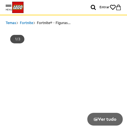
Entrar
MENU
Temas
Fortnite
Fortnite® - Figuras
Atemporal e Corvo
1
3
Ver tudo