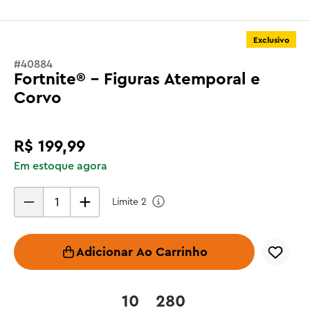
Exclusivo
#
40884
Fortnite® - Figuras Atemporal e
Corvo
R$
199
,
99
Em estoque agora
Limite
2
Adicionar Ao Carrinho
10
280