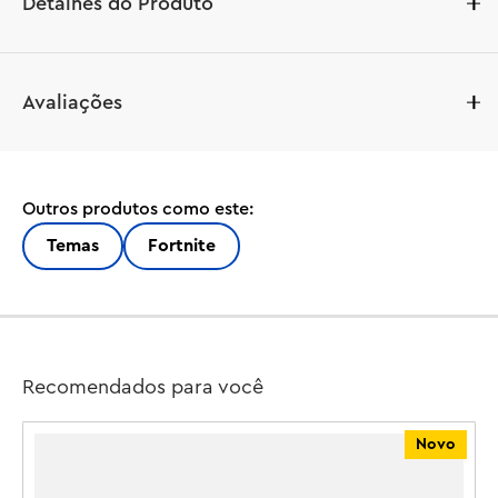
Detalhes do Produto
Crie figuras icônicas de videogames com este conjunto 
Avaliações
de construção LEGO® BrickHeadz™ Fortnite® Drift e 
Raven (40884) para crianças a partir de 10 anos. Os 
jogadores podem criar o Drift, que usa um capuz rosa e 
máscara branca, e a Raven, que usa um capuz escuro e 
Outros produtos como este:
penas, antes de adicionar seus incríveis acessórios: 
picareta e espada. O conjunto BrickHeadz é um ótimo 
Temas
Fortnite
presente para meninos e meninas fãs de videogames, 
que podem usar os brinquedos LEGO Fortnite para 
brincadeiras imaginativas ou como decoração temática. 
O conjunto contém 280 peças.

Figuras de videogame – Crie 2 figuras colecionáveis ??de 
Recomendados para você
videogame com este conjunto de construção LEGO® 
BrickHeadz™ Fortnite® Drift e Raven, para crianças a 
Novo
partir de 10 anos.

Personagens icônicos – Drift usa um capuz rosa e uma 