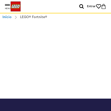
Entrar
MENU
Início
LEGO® Fortnite®