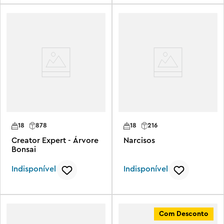
18
878
18
216
Creator Expert - Árvore
Narcisos
Bonsai
Indisponível
Indisponível
Com Desconto