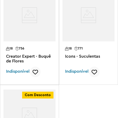
18
756
18
771
Creator Expert - Buquê
Icons - Suculentas
de Flores
Indisponível
Indisponível
Com Desconto