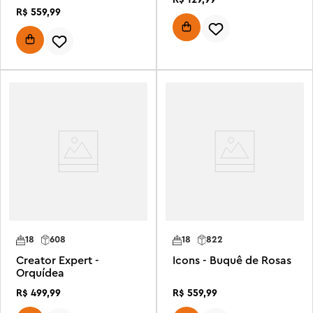
R$
559
,
99
18
608
18
822
Creator Expert -
Icons - Buquê de Rosas
Orquídea
R$
499
,
99
R$
559
,
99