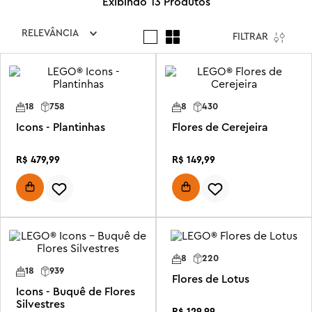
13
Produtos
RELEVÂNCIA
FILTRAR
18
758
8
430
Icons - Plantinhas
Flores de Cerejeira
R$
479
,
99
R$
149
,
99
8
220
18
939
Flores de Lotus
Icons - Buquê de Flores
Silvestres
R$
129
,
99