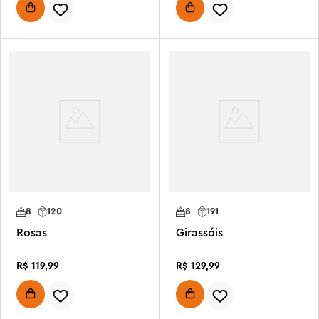
8
120
8
191
Rosas
Girassóis
R$
119
,
99
R$
129
,
99