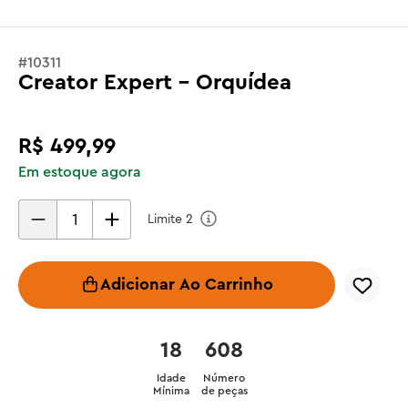
#
10311
Creator Expert - Orquídea
R$
499
,
99
Em estoque agora
Limite
2
Adicionar Ao Carrinho
18
608
Idade
Número
Mínima
de peças