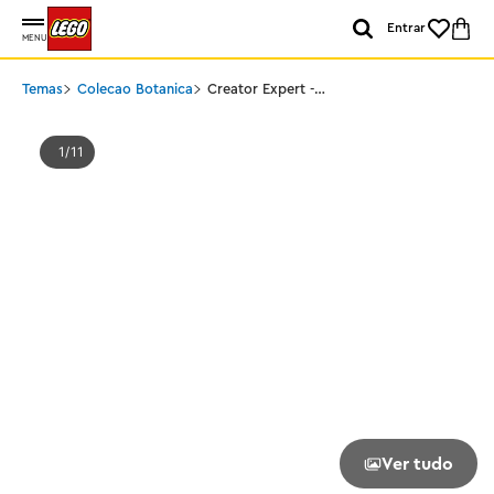
Entrar
MENU
Temas
Colecao Botanica
Creator Expert -
Orquídea
1
11
Ver tudo