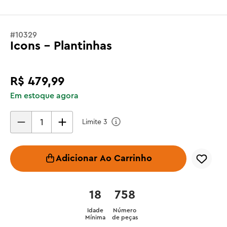
#
10329
Icons - Plantinhas
R$
479
,
99
Em estoque agora
Limite
3
Adicionar Ao Carrinho
18
758
Idade
Número
Mínima
de peças