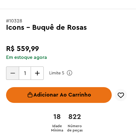
#
10328
Icons - Buquê de Rosas
R$
559
,
99
Em estoque agora
Limite
5
Adicionar Ao Carrinho
18
822
Idade
Número
Mínima
de peças