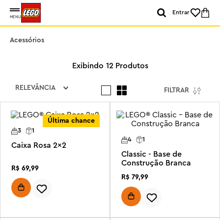
Entrar
MENU
Acessórios
12
Produtos
RELEVÂNCIA
FILTRAR
Última chance
3
1
4
1
Caixa Rosa 2x2
Classic - Base de
Construção Branca
R$
69
,
99
R$
79
,
99