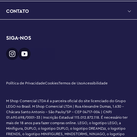
CONTATO
SIGA-NOS
Política de Privacidade
Cookies
Termos de Uso
Acessibilidade
M Shop Comercial LTDA é a parceira oficial do site licenciado do Grupo
LEGO no Brasil. M Shop Comercial LTDA | Rua Alexandre Dumas, 1.630 -
Chácara Santo Antonio - São Paulo/SP - CEP 04717-004 | CNPJ
01.490.698/0001-33 | Inscrição Estadual 115.012.872.118. É necessário ter
mais de 18 anos para fazer compras online. LEGO, o logotipo LEGO, a
Minifigura, DUPLO, o logotipo DUPLO, o logotipo DREAMZzz, o logotipo
FRIENDS, o logotipo MINIFIGURES, MINDSTORMS, NINJAGO, o logotipo