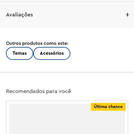
Empilhe, armazene, construa e muito mais no estilo 
Avaliações
clássico da LEGO® com este icônico bloco de 
armazenamento 2x2 rosa da LEGO. 

Crie uma solução de armazenamento com a tampa 
cravejada de elevação e o compartimento oco. Em 
Outros produtos como este:
seguida, conecte-se a mais blocos de armazenamento 
para obter uma experiência de construção em tamanho 
Temas
Acessórios
real. Um grande presente para os fãs de LEGO!

•Um espaço de armazenamento LEGO® para tijolos, 
brinquedos e muito mais!

Recomendados para você
•Crie construções maiores do que nunca com peças 
LEGO em tamanho real!

Última chance
•Mede aproximadamente 12 cm de comprimento e 
largura e 7,5 cm de altura.