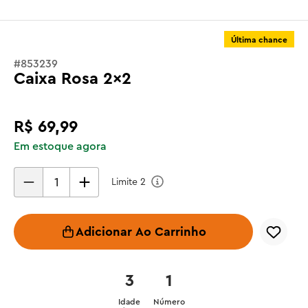
Última chance
#
853239
Caixa Rosa 2x2
R$
69
,
99
Em estoque agora
Limite
2
Adicionar Ao Carrinho
3
1
Idade
Número