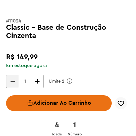
#
11024
Classic - Base de Construção
Cinzenta
R$
149
,
99
Em estoque agora
Limite
2
Adicionar Ao Carrinho
4
1
Idade
Número