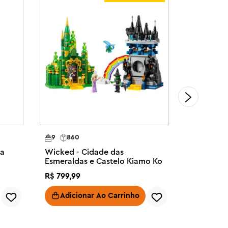
9
860
8
476
da
Wicked - Cidade das
Wicked - 
Esmeraldas e Castelo Kiamo Ko
Glinda
R$
799
,
99
R$
379
,
99
Adicionar Ao Carrinho
Adici