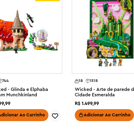
adz™ é uma ótima ideia de 
 são fãs de Wicked e itens 
 tem mais de 6 cm de altura, 
744
18
1518
ed - Glinda e Elphaba
Wicked - Arte de parede 
tam Munchkinland
Cidade Esmeralda
99
,
99
R$
1
.
499
,
99
Adicionar Ao Carrinho
Adicionar Ao Carrinho