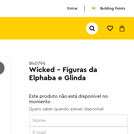
Entrar
Building Points
Pesquisar...
TERMOS MAIS BUSCADOS
1
º
olivia rodrigo
2
º
pokemon
#
40794
Wicked - Figuras da
3
º
copa mundo
Elphaba e Glinda
Este produto não está disponível no
momento
Quero saber quando estiver disponível