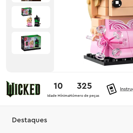
10
325
Instr
Idade Mínima
Número de peças
Destaques