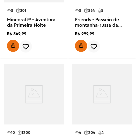
8
301
8
864
5
Minecraft® - Aventura
Friends - Passeio de
da Primeira Noite
montanha-russa da
sereia
R$
349
,
99
R$
999
,
99
10
1200
4
204
4