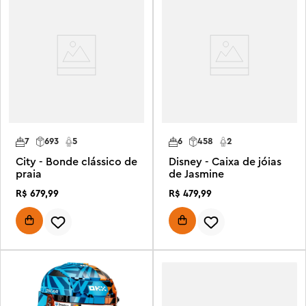
7
693
5
6
458
2
City - Bonde clássico de
Disney - Caixa de jóias
praia
de Jasmine
R$
679
,
99
R$
479
,
99