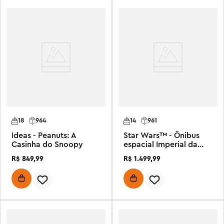
18
964
14
961
Ideas - Peanuts: A
Star Wars™ - Ônibus
Casinha do Snoopy
espacial Imperial da
Classe Lambda
R$
849
,
99
R$
1
.
499
,
99