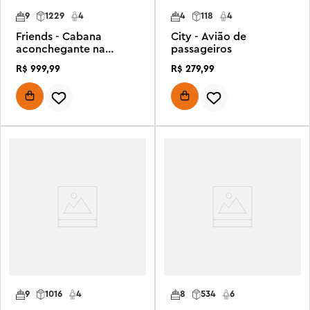
9
1229
4
4
118
4
Friends - Cabana
City - Avião de
aconchegante na
passageiros
floresta no outono
R$
999
,
99
R$
279
,
99
9
1016
4
8
534
6