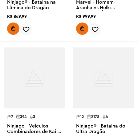
Ninjago® - Batalha na
Marvel - Homem-
Lâmina do Dragão
Aranha vs Hulk:
Confronto Épico
R$
849
,
99
R$
999
,
99
7
394
3
12
2178
4
Ninjago - Veículos
Ninjago® - Batalha do
Combinadores de Kai e
Ultra Dragão
Cole