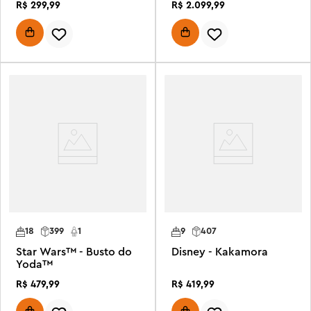
R$
299
,
99
R$
2
.
099
,
99
18
399
1
9
407
Star Wars™ - Busto do
Disney - Kakamora
Yoda™
R$
479
,
99
R$
419
,
99