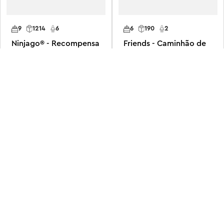
9
1214
6
6
190
2
Ninjago® - Recompensa
Friends - Caminhão de
de terras
pizza
R$
1
.
399
,
99
R$
139
,
99