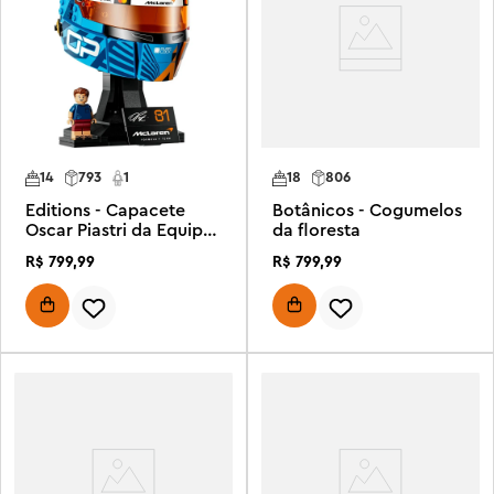
14
793
1
18
806
Editions - Capacete
Botânicos - Cogumelos
Oscar Piastri da Equipe
da floresta
McLaren Mastercard F1®
R$
799
,
99
R$
799
,
99