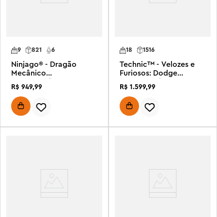
9
821
6
18
1516
Ninjago® - Dragão
Technic™ - Velozes e
Mecânico
Furiosos: Dodge
Transformável de
Charger R/T
R$
949
,
99
R$
1
.
599
,
99
Wyldfyre