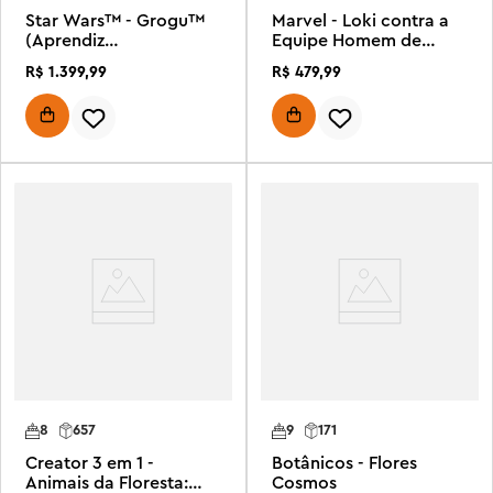
Star Wars™ - Grogu™
Marvel - Loki contra a
(Aprendiz
Equipe Homem de
Mandaloriano)
Ferro
R$
1
.
399
,
99
R$
479
,
99
8
657
9
171
Creator 3 em 1 -
Botânicos - Flores
Animais da Floresta:
Cosmos