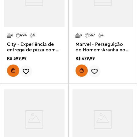
6
494
5
8
367
4
City - Experiência de
Marvel - Perseguição
entrega de pizza com
do Homem-Aranha no
veículos
Transporte da Prisão
R$
399
,
99
R$
479
,
99