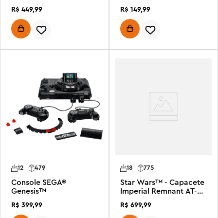
Lobo Cinzento
R$
449
,
99
R$
149
,
99
12
479
18
775
Console SEGA®
Star Wars™ - Capacete
Genesis™
Imperial Remnant AT-RT
Driver™
R$
399
,
99
R$
699
,
99