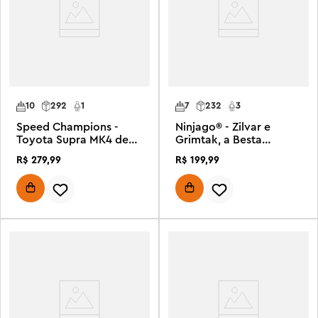
10
292
1
7
232
3
Speed Champions -
Ninjago® - Zilvar e
Toyota Supra MK4 de
Grimtak, a Besta
Velozes e Furiosos
Dragão
R$
279
,
99
R$
199
,
99