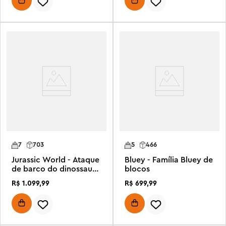
7
703
5
466
Jurassic World - Ataque
Bluey - Família Bluey de
de barco do dinossauro
blocos
Mosassauro
R$
1
.
099
,
99
R$
699
,
99