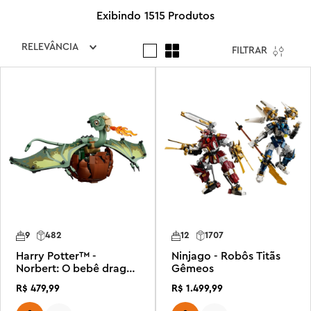
1515
Produtos
RELEVÂNCIA
FILTRAR
9
482
12
1707
Harry Potter™ -
Ninjago - Robôs Titãs
Norbert: O bebê dragão
Gêmeos
de Hagrid
R$
479
,
99
R$
1
.
499
,
99