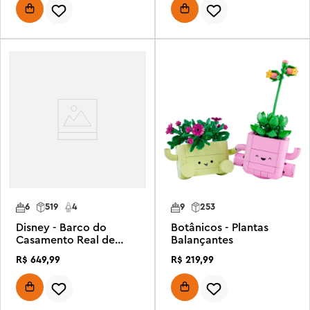
6
519
4
9
253
Disney - Barco do
Botânicos - Plantas
Casamento Real de
Balançantes
Ariel
R$
649
,
99
R$
219
,
99