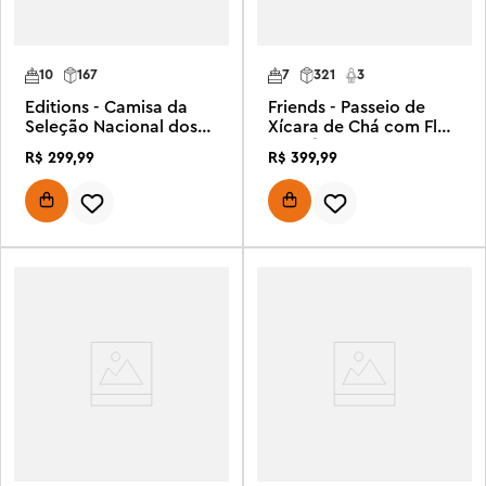
10
167
7
321
3
Editions - Camisa da
Friends - Passeio de
Seleção Nacional dos
Xícara de Chá com Flor
EUA 2026
Giratória e Fada
R$
299
,
99
R$
399
,
99