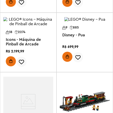
9
885
18
2274
Disney - Pua
Icons - Máquina de
Pinball de Arcade
R$
699
,
99
R$
2
.
199
,
99