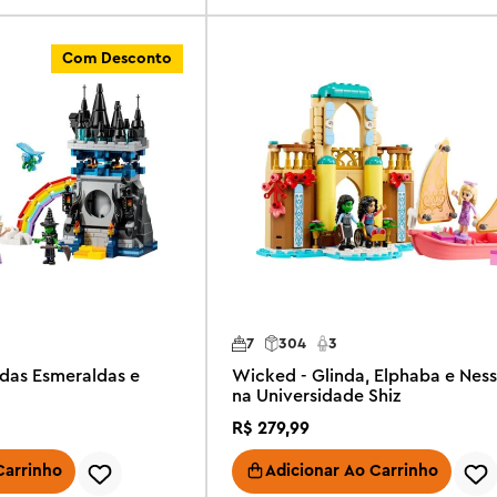
Com Desconto
7
304
3
das Esmeraldas e
Wicked - Glinda, Elphaba e Nes
na Universidade Shiz
R$
279
,
99
Carrinho
Adicionar Ao Carrinho