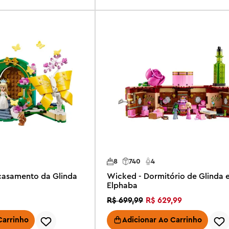
8
740
4
casamento da Glinda
Wicked - Dormitório de Glinda 
Elphaba
R$
699
,
99
R$
629
,
99
Carrinho
Adicionar Ao Carrinho