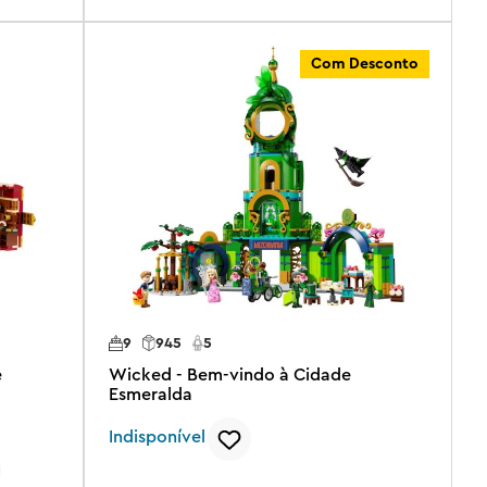
Com Desconto
9
945
5
e
Wicked - Bem-vindo à Cidade
Esmeralda
Indisponível