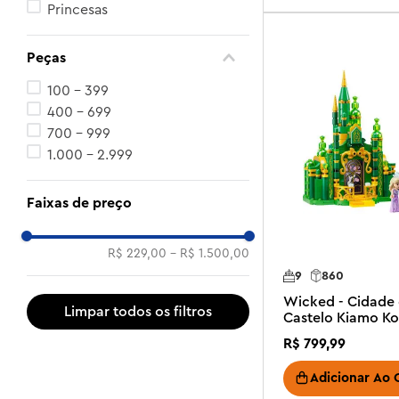
Princesas
Peças
100 - 399
400 - 699
700 - 999
1.000 - 2.999
Faixas de preço
R$ 229,00
–
R$ 1.500,00
9
860
Wicked - Cidade 
Castelo Kiamo Ko
R$
799
,
99
Adicionar Ao 