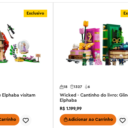
Exclusivo
Ex
18
1327
6
e Elphaba visitam
Wicked - Cantinho do livro: Gli
Elphaba
R$
1
.
199
,
99
Carrinho
Adicionar Ao Carrinho