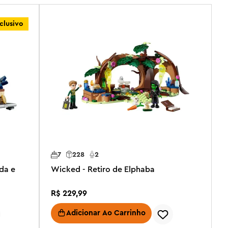
clusivo
7
228
2
nda e
Wicked - Retiro de Elphaba
R$
229
,
99
Adicionar Ao Carrinho