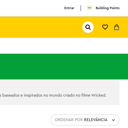
Entrar
Building Points
TERMOS MAIS BUSCADOS
1
º
olivia rodrigo
Pesquisar...
2
º
pokemon
3
º
ferrari
is baseados e inspirados no mundo criado no filme Wicked.
ORDENAR POR
RELEVÂNCIA