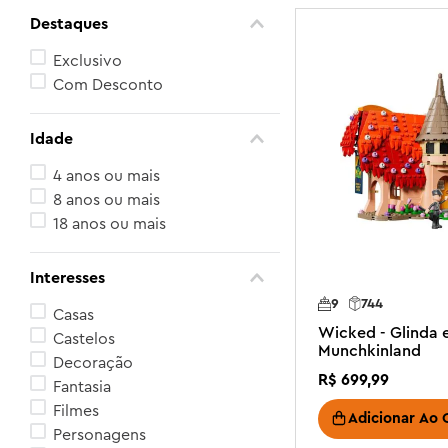
Destaques
Exclusivo
Com Desconto
Idade
4 anos ou mais
8 anos ou mais
18 anos ou mais
Interesses
9
744
Casas
Wicked - Glinda 
Castelos
Munchkinland
Decoração
R$
699
,
99
Fantasia
Filmes
Adicionar Ao 
Personagens