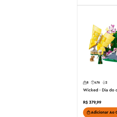
8
476
2
Wicked - Dia do 
R$
379
,
99
Adicionar Ao 