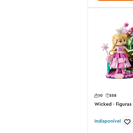
10
558
Wicked - Figuras
Indisponível