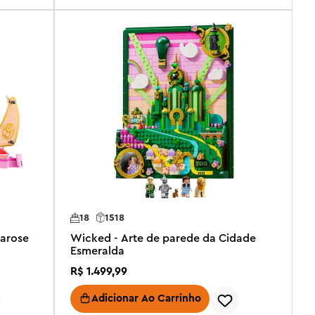
18
1518
sarose
Wicked - Arte de parede da Cidade
Esmeralda
R$
1
.
499
,
99
Adicionar Ao Carrinho