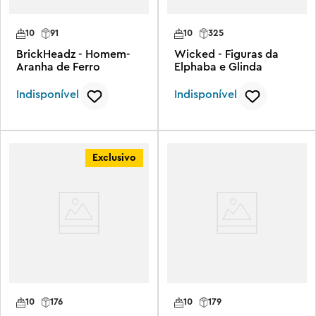
10
91
10
325
BrickHeadz - Homem-
Wicked - Figuras da
Aranha de Ferro
Elphaba e Glinda
Indisponível
Indisponível
Exclusivo
10
176
10
179