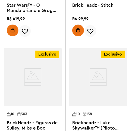
Star Wars™ - O
BrickHeadz - Stitch
Mandaloriano e Grogu:
Aliados e Vilões
R$
419
,
99
R$
99
,
99
Exclusivo
Exclusivo
10
303
10
138
BrickHeadz - Figuras de
Brickheadz - Luke
Sulley, Mike e Boo
Skywalker™ (Piloto