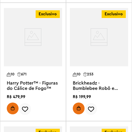
Exclusivo
Exclusivo
10
671
10
253
Harry Potter™ - Figuras
Brickheadz -
do Cálice de Fogo™
Bumblebee Robô e
veículo
R$
479
,
99
R$
199
,
99