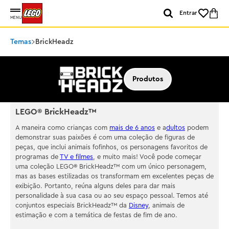
Entrar
MENU
Temas
BrickHeadz
Produtos
LEGO® BrickHeadz™
A maneira como crianças com
mais de 6 anos
e a
dultos
podem
demonstrar suas paixões é com uma coleção de figuras de
peças, que inclui animais fofinhos, os personagens favoritos de
programas de
TV e filmes
, e muito mais! Você pode começar
uma coleção LEGO® BrickHeadz™ com um único personagem,
mas as bases estilizadas os transformam em excelentes peças de
exibição. Portanto, reúna alguns deles para dar mais
personalidade à sua casa ou ao seu espaço pessoal. Temos até
conjuntos especiais BrickHeadz™ da
Disney
, animais de
estimação e com a temática de festas de fim de ano.