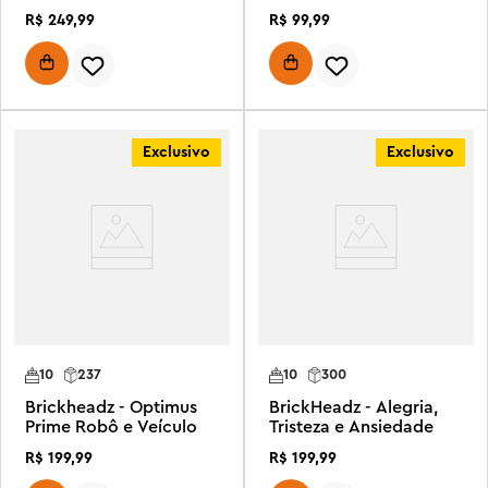
Rebelde)
R$
249
,
99
R$
99
,
99
Exclusivo
Exclusivo
10
237
10
300
Brickheadz - Optimus
BrickHeadz - Alegria,
Prime Robô e Veículo
Tristeza e Ansiedade
R$
199
,
99
R$
199
,
99