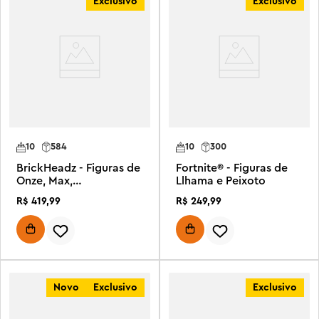
Exclusivo
Exclusivo
10
584
10
300
BrickHeadz - Figuras de
Fortnite® - Figuras de
Onze, Max,
Llhama e Peixoto
Demogorgon e Holly
R$
419
,
99
R$
249
,
99
Novo
Exclusivo
Exclusivo