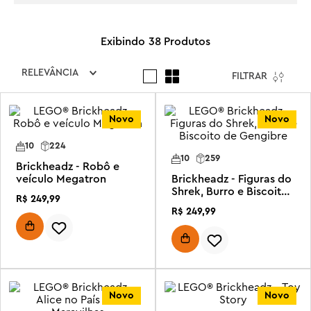
38
Produtos
RELEVÂNCIA
FILTRAR
Novo
Novo
10
224
10
259
Brickheadz - Robô e
veículo Megatron
Brickheadz - Figuras do
Shrek, Burro e Biscoito
R$
249
,
99
de Gengibre
R$
249
,
99
Novo
Novo