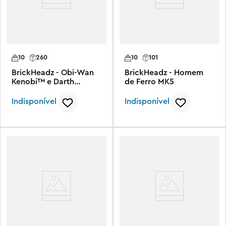
10
260
10
101
BrickHeadz - Obi-Wan
BrickHeadz - Homem
Kenobi™ e Darth
de Ferro MK5
Vader™
Indisponível
Indisponível