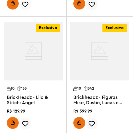
Exclusivo
Exclusivo
10
133
10
542
BrickHeadz - Lilo &
Brickheadz - Figuras
Stitch: Angel
Mike, Dustin, Lucas e
Will
R$
129
,
99
R$
399
,
99