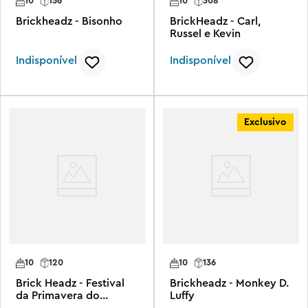
10
156
10
308
Brickheadz - Bisonho
BrickHeadz - Carl,
Russel e Kevin
Indisponível
Indisponível
Exclusivo
10
120
10
136
Brick Headz - Festival
Brickheadz - Monkey D.
da Primavera do
Luffy
Mickey Mouse