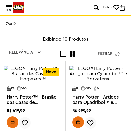
Entrar
MENU
76412
10
Produtos
RELEVÂNCIA
FILTRAR
Novo
12
545
8
795
6
Harry Potter™ - Brasão
Harry Potter - Artigos
das Casas de
para Quadribol™ e
Hogwarts™
Sorveteria
R$
419
,
99
R$
999
,
99