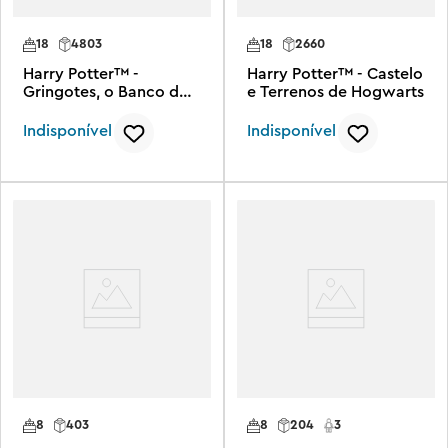
18
4803
18
2660
Harry Potter™ -
Harry Potter™ - Castelo
Gringotes, o Banco dos
e Terrenos de Hogwarts
Bruxos - Edição de
Colecionador
Indisponível
Indisponível
8
403
8
204
3