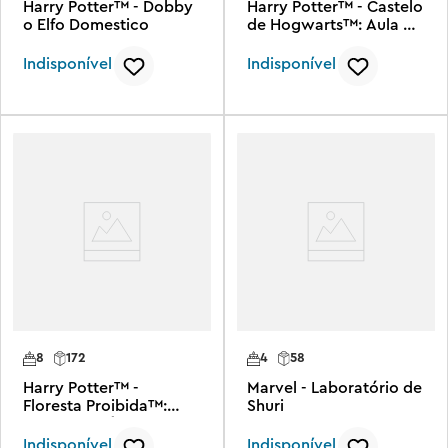
Harry Potter™ - Dobby
Harry Potter™ - Castelo
o Elfo Domestico
de Hogwarts™: Aula de
Feitiços
Indisponível
Indisponível
8
172
4
58
Harry Potter™ -
Marvel - Laboratório de
Floresta Proibida™:
Shuri
Criaturas Mágicas
Indisponível
Indisponível