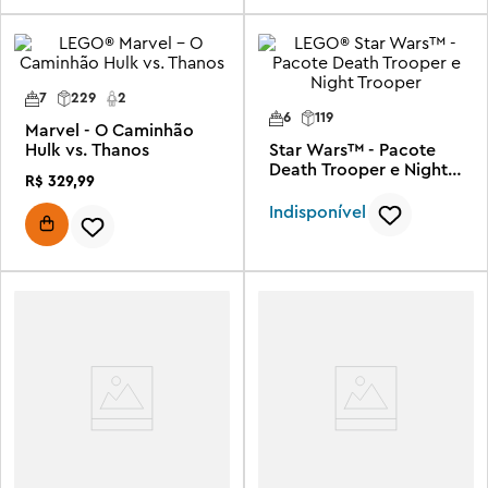
7
229
2
6
119
Marvel - O Caminhão
Hulk vs. Thanos
Star Wars™ - Pacote
Death Trooper e Night
R$
329
,
99
Trooper
Indisponível