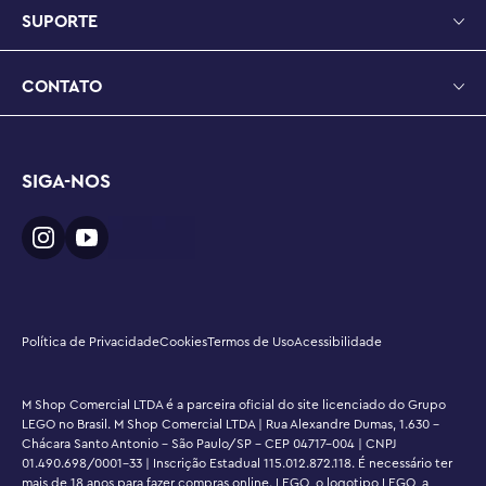
SUPORTE
CONTATO
SIGA-NOS
Política de Privacidade
Cookies
Termos de Uso
Acessibilidade
M Shop Comercial LTDA é a parceira oficial do site licenciado do Grupo
LEGO no Brasil. M Shop Comercial LTDA | Rua Alexandre Dumas, 1.630 -
Chácara Santo Antonio - São Paulo/SP - CEP 04717-004 | CNPJ
01.490.698/0001-33 | Inscrição Estadual 115.012.872.118. É necessário ter
mais de 18 anos para fazer compras online. LEGO, o logotipo LEGO, a