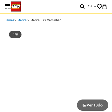
Entrar
MENU
Temas
Marvel
Marvel - O Caminhão
Hulk vs. Thanos
1
6
Ver tudo