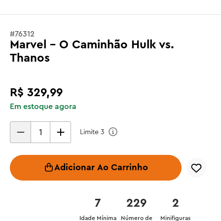
#
76312
Marvel - O Caminhão Hulk vs.
Thanos
R$
329
,
99
Em estoque agora
Limite
3
Adicionar Ao Carrinho
7
229
2
Idade Mínima
Número de
Minifiguras