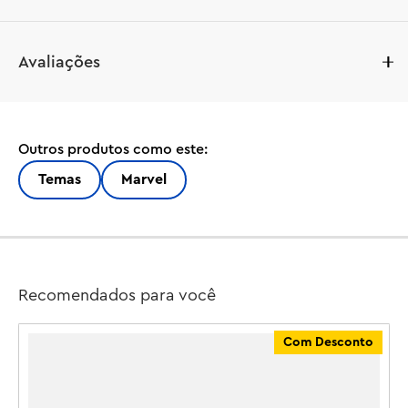
O Hulk Truck vs. Thanos (76312) é um conjunto LEGO® | 
Avaliações
Marvel montável que contém o caminhão pesado do 
Hulk e 2 minifiguras de super-heróis. Este presente de 
alta qualidade para meninos e meninas a partir de 7 anos 
é ótimo para crianças que são fãs dos filmes dos 
Outros produtos como este:
Vingadores da Marvel, caminhões grandes e aventuras 
de conjuntos LEGO para construir e brincar.

Temas
Marvel
Este caminhão pesado LEGO | Marvel montável 
apresenta uma minifigura do Hulk com um capacete 
removível e uma minifigura do Thanos com um Tesseract 
e Manopla do Infinito. O caminhão do Super-herói 
Recomendados para você
apresenta uma cabine de elevação, fornecendo acesso 
ao assento do motorista, com espaço para a minifigura 
Com Desconto
do Hulk. O exterior é verde com 'Hulk Smash!' e 
decorações do rosto do Hulk. Com grandes rodas 
giratórias, um design robusto e suspensão com 