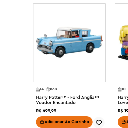
separadamente) para criar uma encantadora rua de com
Construa junto com amigos e familiares – o aplicativo 
experiência divertida e colaborativa ao construir este co
Conjunto de loja de brinquedos Diagon Alley™ para cria
Harry Potter™ com modelos de peças LEGO® autenticam
Quidditch™ Supplies e da Sorveteria Florean Fortescue

6 minifiguras LEGO® Harry Potter™ – Este conjunto de ave
Fortescue, Katie Bell, Alicia Spinnet, Ron Weasley™, Ch
Loja de suprimentos de qualidade para Quadribol™ – A l
flutuante e está repleta de equipamentos de Quadribol,
Sonserina™, goles, balaço, pomo de ouro™ e troféus

14
868
10
Sorveteria Florean Fortescue – O prédio se abre para fac
Harry Potter™ - Ford Anglia™
Harr
área de serviço e uma área de estar no andar superior, a
Voador Encantado
Love
livre e uma barraca de sorvete

R$
699
,
99
R$
1
Presente do bruxo Harry Potter™ para crianças – Este c
brinquedo é um presente de aniversário ou de feriado 
Adicionar Ao Carrinho