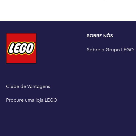
meninas e qualquer fã do mundo mágico com 8 anos ou 
Construa junto com amigos e familiares – O aplicativo 
experiência divertida e colaborativa onde você pode co
construção LEGO

Crie uma rua de compras no Beco Diagonal™ construída
SOBRE NÓS
neste conjunto podem ser conectadas entre si e às loja
Potter™ no Beco Diagonal, vendidos separadamente

Sobre o Grupo LEGO
Dimensões – A loja Quality Quidditch™ Supplies neste 
de 20 cm de altura, 13 cm de largura e 10 cm de profun
Clube de Vantagens
Procure uma loja LEGO