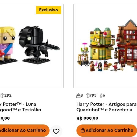
pras construída com peças.

Exclusivo
LEGO Builder oferece uma 
njunto.

nças – Recrie cenas mágicas de 
ente detalhados de Quality 
ntura e fantasia inclui Florean 
o Chang™ e um lojista

oja possui uma função de vassoura 
 incluindo um uniforme da 
292
8
795
6
ilitar as brincadeiras e tem uma 
y Potter™ - Luna
Harry Potter - Artigos para
lém de uma área de estar ao ar 
good™ e Testrálio
Quadribol™ e Sorveteria
99
,
99
R$
999
,
99
onjunto de construção de 
emocionante para meninos, 
Adicionar Ao Carrinho
Adicionar Ao Carrinho