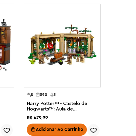
8
390
3
Harry Potter™ - Castelo de
Hogwarts™: Aula de
Herbologia
R$
479
,
99
Adicionar Ao Carrinho