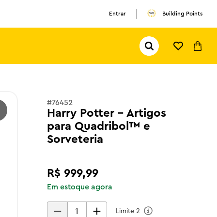
Entrar
Building Points
Pesquisar...
TERMOS MAIS BUSCADOS
1
º
olivia rodrigo
2
º
pokemon
#
76452
Harry Potter - Artigos
3
º
olivia
para Quadribol™ e
Sorveteria
R$
999
,
99
Em estoque agora
Limite
2