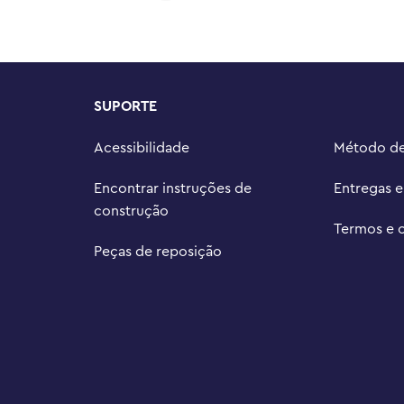
mais

LEGO® Builder oferece uma 
mpartilhar a diversão da 
 com peças LEGO® – As 2 lojas 
SUPORTE
s de outros conjuntos LEGO Harry 
Acessibilidade
Método d
conjunto de 795 peças mede mais 
didade
Encontrar instruções de
Entregas 
construção
Termos e 
Peças de reposição