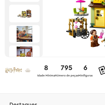
8
795
6
Idade Mínima
Número de peças
Minifiguras
Destaques