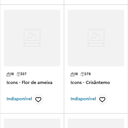
18
327
18
278
Icons - Flor de ameixa
Icons - Crisântemo
Indisponível
Indisponível