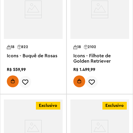
18
822
18
2102
Icons - Buquê de Rosas
Icons - Filhote de
Golden Retriever
R$
559
,
99
R$
1
.
499
,
99
Exclusivo
Exclusivo