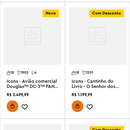
Novo
Com Desconto
18
1903
4
18
1201
Icons - Avião comercial
Icons - Cantinho do
Douglas™ DC-3™ PAN
Livro - O Senhor dos
AM®
Anéis: Balrog™
R$
2
.
499
,
99
R$
1
.
199
,
99
Com Desconto