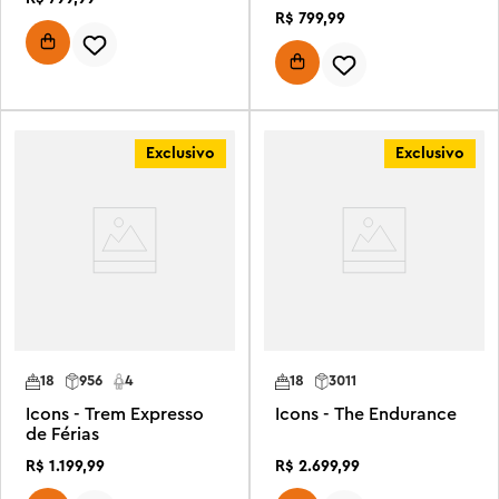
R$
799
,
99
Exclusivo
Exclusivo
18
956
4
18
3011
Icons - Trem Expresso
Icons - The Endurance
de Férias
R$
1
.
199
,
99
R$
2
.
699
,
99