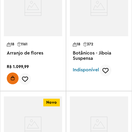
18
1161
18
372
Arranjo de flores
Botânicos - Jiboia
Suspensa
R$
1
.
099
,
99
Indisponível
Novo