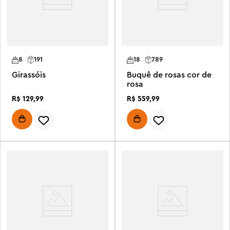
8
191
18
789
Girassóis
Buquê de rosas cor de
rosa
R$
129
,
99
R$
559
,
99