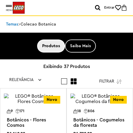
Entrar
MENU
Temas
Colecao Botanica
Produtos
Saiba Mais
37
Produtos
RELEVÂNCIA
FILTRAR
Novo
Novo
9
171
18
806
Botânicos - Flores
Botânicos - Cogumelos
Cosmos
da floresta