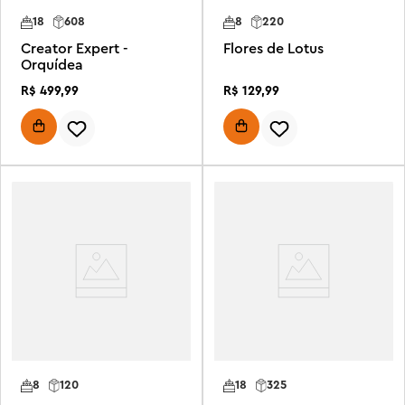
18
608
8
220
Creator Expert -
Flores de Lotus
Orquídea
R$
499
,
99
R$
129
,
99
8
120
18
325