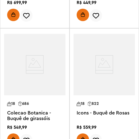
R$
699
,
99
R$
449
,
99
18
686
18
822
Colecao Botanica -
Icons - Buquê de Rosas
Buquê de girassóis
R$
549
,
99
R$
559
,
99