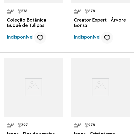
18
576
18
878
Coleção Botânica -
Creator Expert - Árvore
Buquê de Tulipas
Bonsai
Indisponível
Indisponível
18
327
18
278
Icons - Flor de ameixa
Icons - Crisântemo