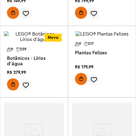
R$
149
,
99
R$
799
,
99
Novo
9
217
9
259
Plantas Felizes
Botânicos - Lírios
d'água
R$
179
,
99
R$
279
,
99