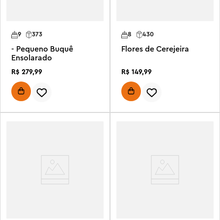
9
373
8
430
- Pequeno Buquê
Flores de Cerejeira
Ensolarado
R$
279
,
99
R$
149
,
99