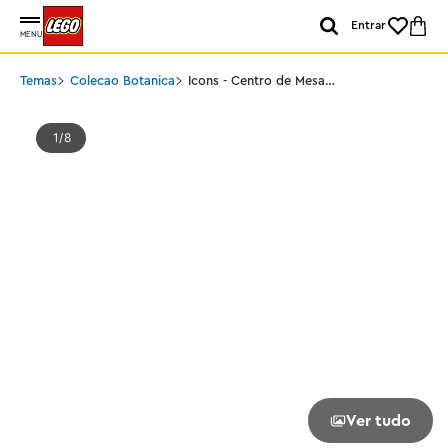
Entrar
MENU
Temas
Colecao Botanica
Icons - Centro de Mesa
de Flores Secas
1
8
Ver tudo