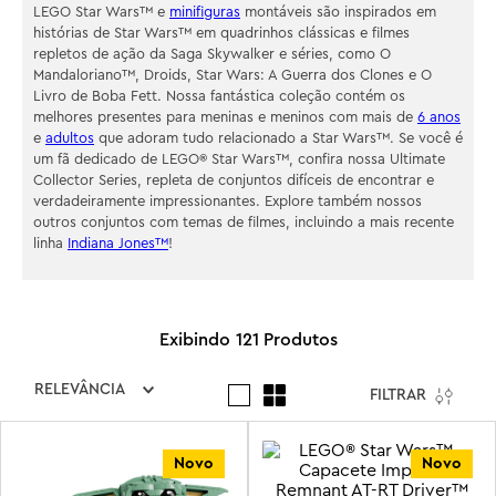
LEGO Star Wars™ e
minifiguras
montáveis são inspirados em
histórias de Star Wars™ em quadrinhos clássicas e filmes
repletos de ação da Saga Skywalker e séries, como O
Mandaloriano™, Droids, Star Wars: A Guerra dos Clones e O
Livro de Boba Fett. Nossa fantástica coleção contém os
melhores presentes para meninas e meninos com mais de
6 anos
e
adultos
que adoram tudo relacionado a Star Wars™. Se você é
um fã dedicado de LEGO® Star Wars™, confira nossa Ultimate
Collector Series, repleta de conjuntos difíceis de encontrar e
verdadeiramente impressionantes. Explore também nossos
outros conjuntos com temas de filmes, incluindo a mais recente
linha
Indiana Jones™
!
121
Produtos
RELEVÂNCIA
FILTRAR
Novo
Novo