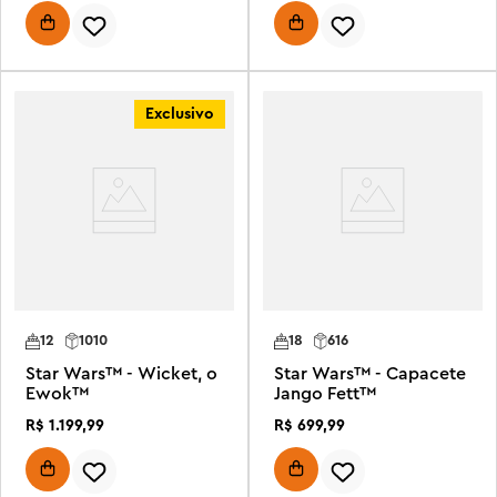
Exclusivo
12
1010
18
616
Star Wars™ - Wicket, o
Star Wars™ - Capacete
Ewok™
Jango Fett™
R$
1
.
199
,
99
R$
699
,
99