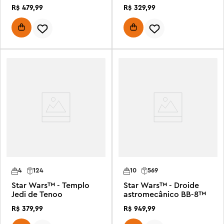
Acclamator™
R$
479
,
99
R$
329
,
99
4
124
10
569
Star Wars™ - Templo
Star Wars™ - Droide
Jedi de Tenoo
astromecânico BB-8™
R$
379
,
99
R$
949
,
99