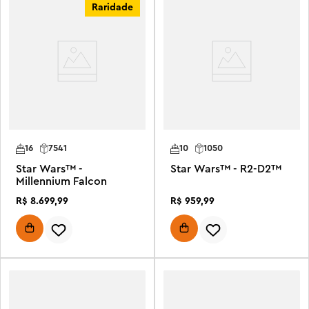
Raridade
16
7541
10
1050
Star Wars™ -
Star Wars™ - R2-D2™
Millennium Falcon
R$
8
.
699
,
99
R$
959
,
99