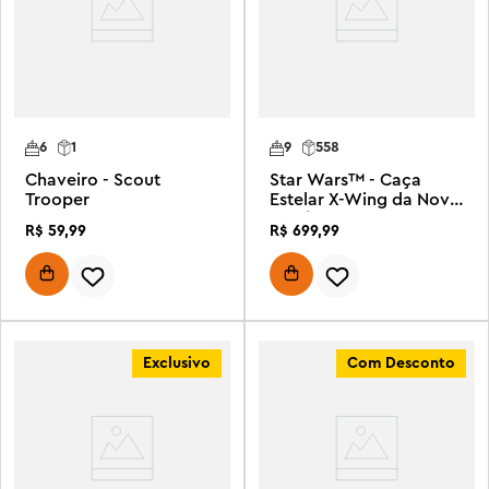
6
1
9
558
Chaveiro - Scout
Star Wars™ - Caça
Trooper
Estelar X-Wing da Nova
República™
R$
59
,
99
R$
699
,
99
Exclusivo
Com Desconto