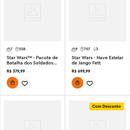
7
258
9
707
3
Star Wars™ - Pacote de
Star Wars - Nave Estelar
Batalha dos Soldados
de Jango Fett
Clones™ do 327º Corpo
R$
379
,
99
R$
699
,
99
Estelar
Com Desconto