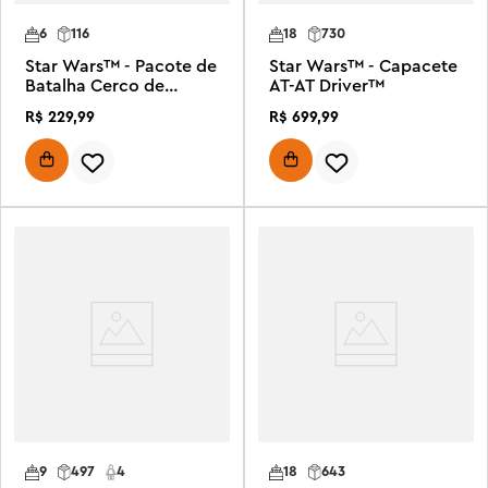
6
116
18
730
Star Wars™ - Pacote de
Star Wars™ - Capacete
Batalha Cerco de
AT-AT Driver™
Mandalore
R$
229
,
99
R$
699
,
99
9
497
4
18
643