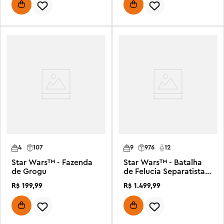
4
107
9
976
12
Star Wars™ - Fazenda
Star Wars™ - Batalha
de Grogu
de Felucia Separatista
MTT™
R$
199
,
99
R$
1
.
499
,
99