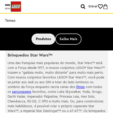
Entrar
MENU
Temas
Produtos
Saiba Mais
Brinquedos Star Wars™
Uma das franquias mais populares do mundo, Star Wars™ está
com a Força desde 1977, e nossos conjuntos LEGO® Star Wars™
trazem a "galáxia muito, muito distante" para muito mais perto.
Com nossos conjuntos favoritos LEGO® Star Wars™, você pode
se juntar aos Jedi ou aos Sith e lutar do lado luminoso ou
sombrio da Força enquanto recria cenas dos
filmes
com todos
os
personagens
favoritos, como Luke Skywalker, Yoda, Grogu,
Darth Vader, Imperador Palpatine, Princesa Leia, Han Solo,
Chewbacca, R2-D2, C-3PO e muito mais. Ou, para construtores
mais habilidosos, é possível criar o próprio capacete Star
Wars™, a Imperial Star Destroyer™ ou o AT-AT™. Os brinquedos