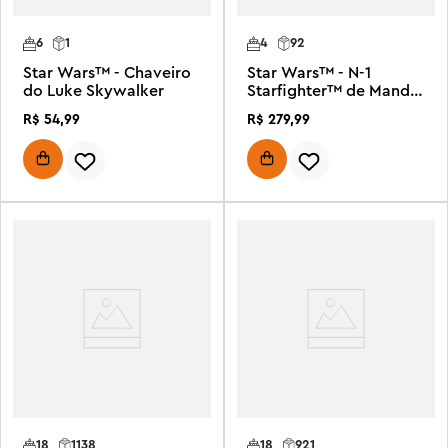
6
1
4
92
Star Wars™ - Chaveiro
Star Wars™ - N-1
do Luke Skywalker
Starfighter™ de Mando
e Grogu
R$
54
,
99
R$
279
,
99
18
1138
18
921