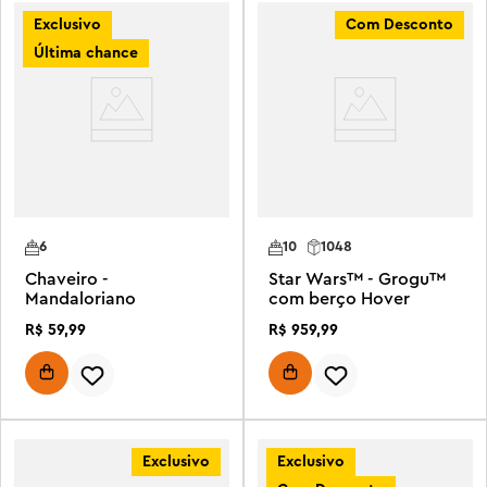
Exclusivo
Com Desconto
Última chance
6
10
1048
Chaveiro -
Star Wars™ - Grogu™
Mandaloriano
com berço Hover
R$
59
,
99
R$
959
,
99
Exclusivo
Exclusivo