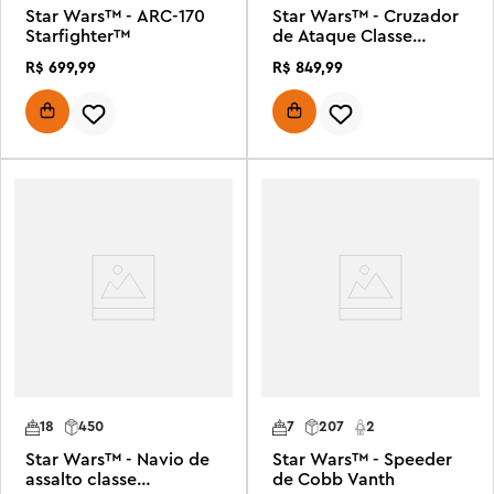
Star Wars™ - ARC-170
Star Wars™ - Cruzador
Starfighter™
de Ataque Classe
Venator™
R$
699
,
99
R$
849
,
99
18
450
7
207
2
Star Wars™ - Navio de
Star Wars™ - Speeder
assalto classe
de Cobb Vanth