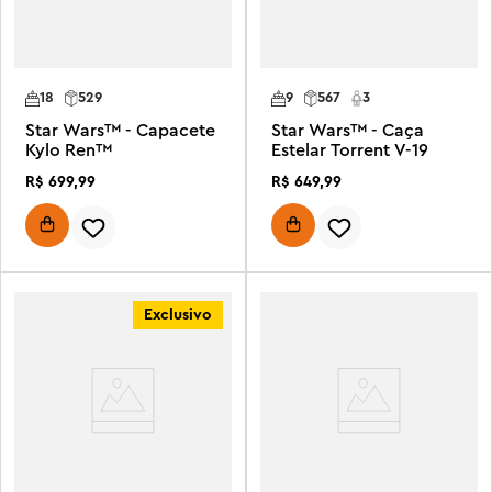
18
529
9
567
3
Star Wars™ - Capacete
Star Wars™ - Caça
Kylo Ren™
Estelar Torrent V-19
R$
699
,
99
R$
649
,
99
Exclusivo