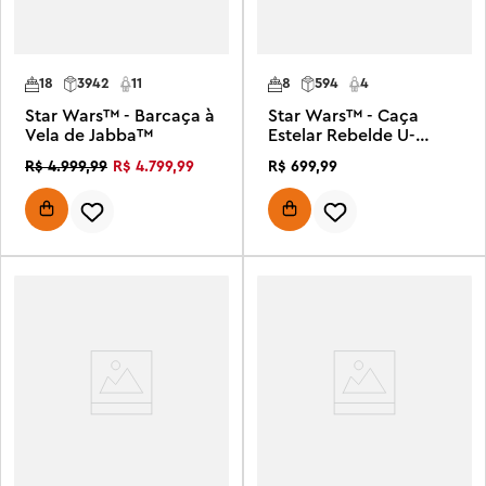
18
3942
11
8
594
4
Star Wars™ - Barcaça à
Star Wars™ - Caça
Vela de Jabba™
Estelar Rebelde U-
Wing™
R$
4
.
799
,
99
R$
699
,
99
R$
4
.
999
,
99