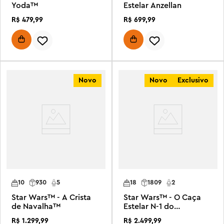
Yoda™
Estelar Anzellan
R$
479
,
99
R$
699
,
99
Novo
Novo
Exclusivo
10
930
5
18
1809
2
Star Wars™ - A Crista
Star Wars™ - O Caça
de Navalha™
Estelar N-1 do
Mandaloriano™
R$
1
.
299
,
99
R$
2
.
499
,
99