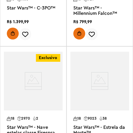
Star Wars™ - C-3PO™
Star Wars™ -
Millennium Falcon™
R$
1
.
399
,
99
R$
799
,
99
Exclusivo
18
2970
2
18
9023
38
Star Wars™ - Nave
Star Wars™ - Estrela da
estelar classe Firespray
Morte™