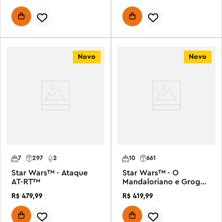
Novo
Novo
7
297
2
10
661
Star Wars™ - Ataque
Star Wars™ - O
AT-RT™
Mandaloriano e Grogu:
Aliados e Vilões
R$
479
,
99
R$
419
,
99