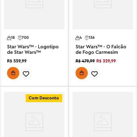
18
700
4
136
Star Wars™ - Logotipo
Star Wars™ - O Falcão
de Star Wars™
de Fogo Carmesim
R$
559
,
99
R$
329
,
99
R$
479
,
99
Com Desconto