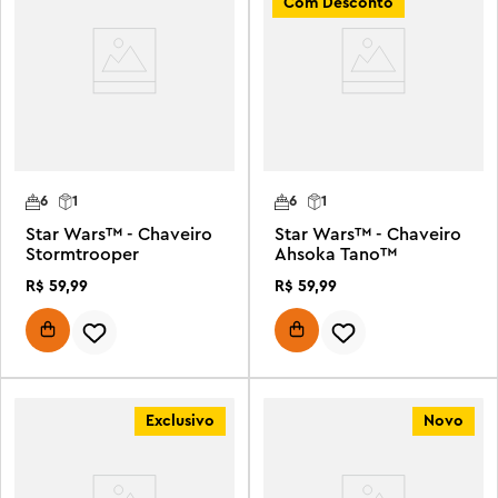
Com Desconto
6
1
6
1
Star Wars™ - Chaveiro
Star Wars™ - Chaveiro
Stormtrooper
Ahsoka Tano™
R$
59
,
99
R$
59
,
99
Exclusivo
Novo