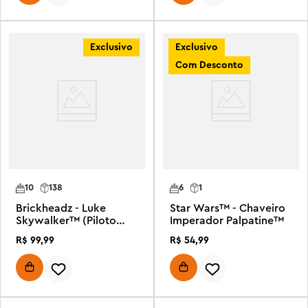
Exclusivo
Exclusivo
Com Desconto
10
138
6
1
Brickheadz - Luke
Star Wars™ - Chaveiro
Skywalker™ (Piloto
Imperador Palpatine™
Rebelde)
R$
99
,
99
R$
54
,
99