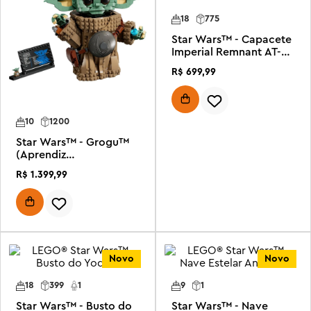
18
775
Star Wars™ - Capacete
Imperial Remnant AT-RT
Driver™
R$
699
,
99
10
1200
Star Wars™ - Grogu™
(Aprendiz
Mandaloriano)
R$
1
.
399
,
99
Novo
Novo
18
399
1
9
1
Star Wars™ - Busto do
Star Wars™ - Nave