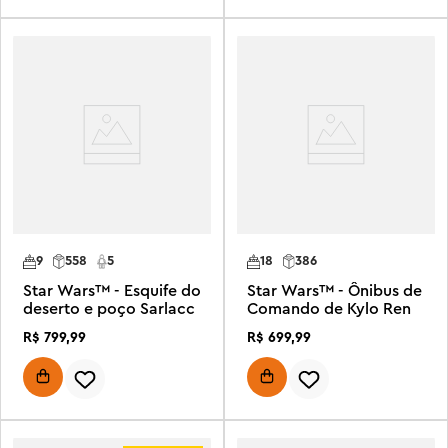
9
558
5
18
386
Star Wars™ - Esquife do
Star Wars™ - Ônibus de
deserto e poço Sarlacc
Comando de Kylo Ren
R$
799
,
99
R$
699
,
99