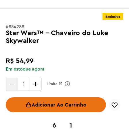
Exclusivo
#
854288
Star Wars™ - Chaveiro do Luke
Skywalker
R$
54
,
99
Em estoque agora
Limite
12
Adicionar Ao Carrinho
6
1