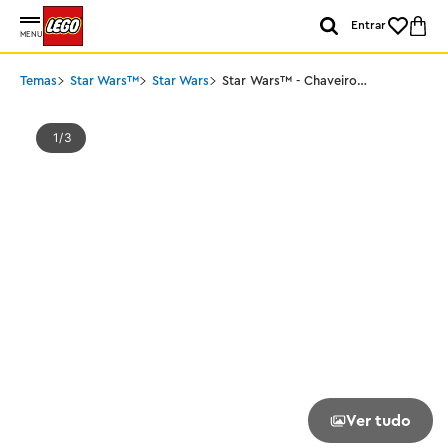
Entrar
MENU
Temas
Star Wars™
Star Wars
Star Wars™ - Chaveiro
do Luke Skywalker
1
3
Ver tudo