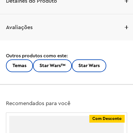
Detalhes do Produto
Mostre lealdade à Aliança Rebelde com o chaveiro 
Avaliações
piloto LEGO® Star Wars ™ Luke Skywalker (854288). Ele 
apresenta uma minifigura LEGO Luke Skywalker em sua 
roupa de piloto de caça estelar X-wing com um chaveiro 
e corrente de metal resistente. Basta conectá-lo às 
Outros produtos como este:
chaves ou usá-lo para complementar uma mochila ou 
outro suporte. Este chaveiro faz parte de uma incrível 
Temas
Star Wars™
Star Wars
variedade de acessórios LEGO Star Wars para crianças e 
é um presente legal para meninos, meninas e qualquer fã 
de Star Wars com 6 anos ou mais.

Chaveiro de piloto Luke Skywalker – Apresenta uma 
minifigura LEGO® de Luke Skywalker em sua roupa de 
Recomendados para você
piloto de caça estelar X-wing com um chaveiro e 
corrente de metal duráveis

Com Desconto
Parte de uma gama de acessórios LEGO® Star Wars ™ 
para crianças – Este chaveiro foi projetado para 