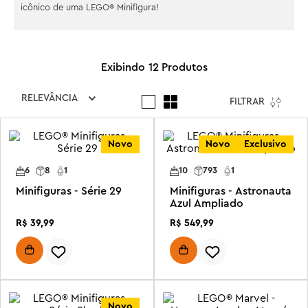
icônico de uma LEGO® Minifigura!
12
Produtos
RELEVÂNCIA
FILTRAR
Novo
Novo
Exclusivo
6
8
1
10
793
1
Minifiguras - Série 29
Minifiguras - Astronauta
Azul Ampliado
R$
39
,
99
R$
549
,
99
Novo