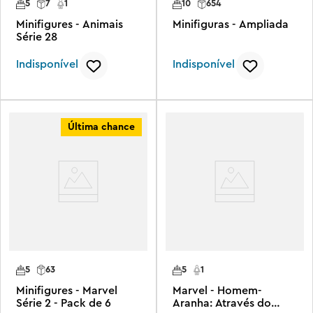
5
7
1
10
654
Minifigures - Animais
Minifiguras - Ampliada
Série 28
Indisponível
Indisponível
Última chance
5
63
5
1
Minifigures - Marvel
Marvel - Homem-
Série 2 - Pack de 6
Aranha: Através do