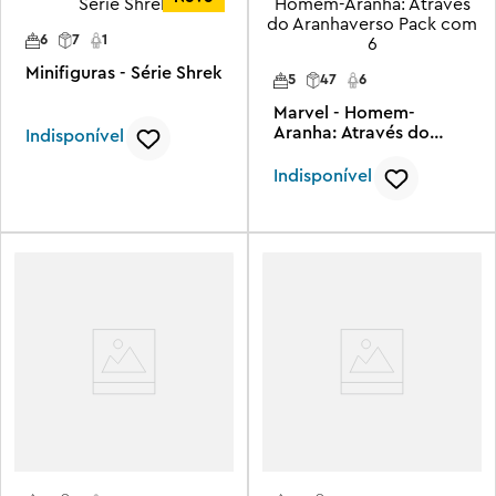
6
7
1
Minifiguras - Série Shrek
5
47
6
Marvel - Homem-
Aranha: Através do
Indisponível
Aranhaverso Pack com
6
Indisponível