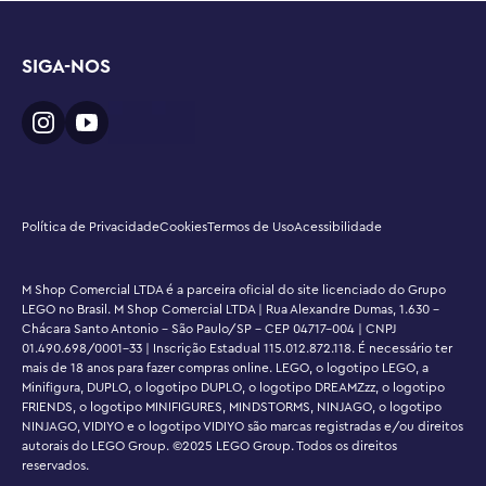
SIGA-NOS
Política de Privacidade
Cookies
Termos de Uso
Acessibilidade
M Shop Comercial LTDA é a parceira oficial do site licenciado do Grupo
LEGO no Brasil. M Shop Comercial LTDA | Rua Alexandre Dumas, 1.630 -
Chácara Santo Antonio - São Paulo/SP - CEP 04717-004 | CNPJ
01.490.698/0001-33 | Inscrição Estadual 115.012.872.118. É necessário ter
mais de 18 anos para fazer compras online. LEGO, o logotipo LEGO, a
Minifigura, DUPLO, o logotipo DUPLO, o logotipo DREAMZzz, o logotipo
FRIENDS, o logotipo MINIFIGURES, MINDSTORMS, NINJAGO, o logotipo
NINJAGO, VIDIYO e o logotipo VIDIYO são marcas registradas e/ou direitos
autorais do LEGO Group. ©2025 LEGO Group. Todos os direitos
reservados.