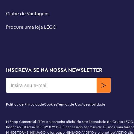
Clube de Vantagens
Procure uma loja LEGO
INSCREVA-SE NA NOSSA NEWSLETTER
Política de Privacidade
Cookies
Termos de Uso
Acessibilidade
M Shop Comercial LTDA é a parceira oficial do site licenciado do Grupo LEGO
Inscrição Estadual 115.012.872.118. É necessário ter mais de 18 anos para fa
MINDSTORMS, NINJAGO, o logotipo NINJAGO, VIDIYO e o logotipo VIDIYO são m