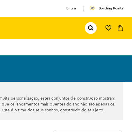
Entrar
Building Points
Pesquisar...
TERMOS MAIS BUSCADOS
1
º
olivia rodrigo
2
º
pokemon
3
º
ferrari
muita personalização, estes conjuntos de construção mostram
am que os lançamentos mais quentes do ano não são apenas os
Este é o time dos seus sonhos, construído do seu jeito.