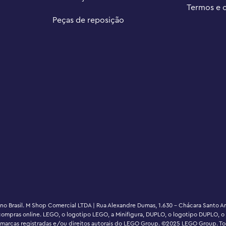
Termos e 
Peças de reposição
 no Brasil. M Shop Comercial LTDA | Rua Alexandre Dumas, 1.630 - Chácara Santo 
zer compras online. LEGO, o logotipo LEGO, a Minifigura, DUPLO, o logotipo DUPLO,
arcas registradas e/ou direitos autorais do LEGO Group. ©2025 LEGO Group. Todo