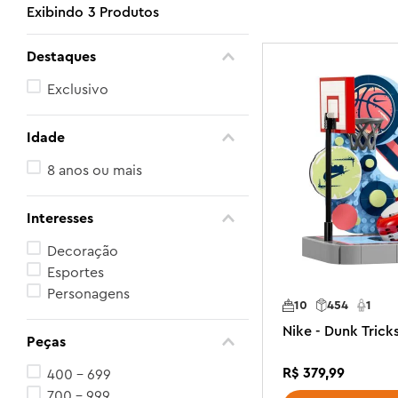
3
Produtos
Destaques
Exclusivo
Idade
8 anos ou mais
Interesses
Decoração
Esportes
Personagens
10
454
1
Nike - Dunk Trick
Peças
R$
379
,
99
400 - 699
700 - 999