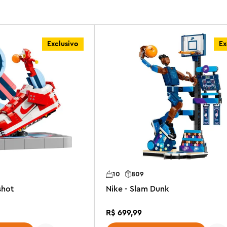
Exclusivo
Ex
10
809
shot
Nike - Slam Dunk
R$
699
,
99