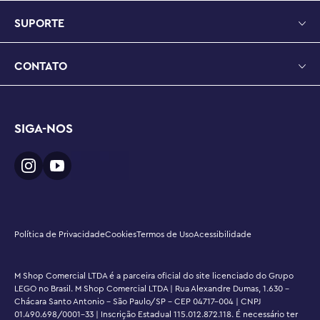
5,5 pol. (14 cm) de profundidade
SUPORTE
CONTATO
SIGA-NOS
Política de Privacidade
Cookies
Termos de Uso
Acessibilidade
M Shop Comercial LTDA é a parceira oficial do site licenciado do Grupo
LEGO no Brasil. M Shop Comercial LTDA | Rua Alexandre Dumas, 1.630 -
Chácara Santo Antonio - São Paulo/SP - CEP 04717-004 | CNPJ
01.490.698/0001-33 | Inscrição Estadual 115.012.872.118. É necessário ter