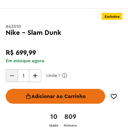
Exclusivo
#
43010
Nike - Slam Dunk
R$
699
,
99
Em estoque agora
Limite
1
Adicionar Ao Carrinho
10
809
Idade
Número