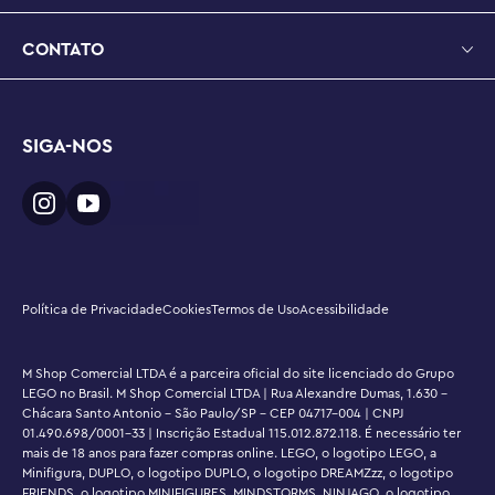
CONTATO
SIGA-NOS
Política de Privacidade
Cookies
Termos de Uso
Acessibilidade
M Shop Comercial LTDA é a parceira oficial do site licenciado do Grupo
LEGO no Brasil. M Shop Comercial LTDA | Rua Alexandre Dumas, 1.630 -
Chácara Santo Antonio - São Paulo/SP - CEP 04717-004 | CNPJ
01.490.698/0001-33 | Inscrição Estadual 115.012.872.118. É necessário ter
mais de 18 anos para fazer compras online. LEGO, o logotipo LEGO, a
Minifigura, DUPLO, o logotipo DUPLO, o logotipo DREAMZzz, o logotipo
FRIENDS, o logotipo MINIFIGURES, MINDSTORMS, NINJAGO, o logotipo