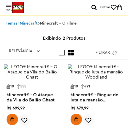
Entrar
MENU
Temas
Minecraft
Minecraft - O Filme
2
Produtos
RELEVÂNCIA
FILTRAR
10
555
10
491
Minecraft® - O Ataque
Minecraft® - Ringue de
da Vila do Balão Ghast
luta da mansão
Woodland
R$
699
,
99
R$
479
,
99