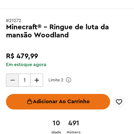
#
21272
Minecraft® - Ringue de luta da
mansão Woodland
R$
479
,
99
Em estoque agora
Limite
2
Adicionar Ao Carrinho
10
491
Idade
Número