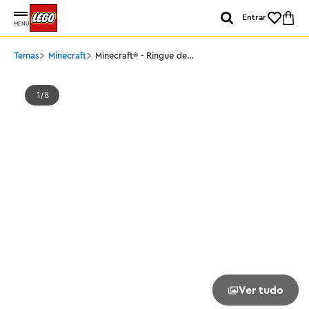
Entrar
MENU
Temas
Minecraft
Minecraft® - Ringue de
luta da mansão
Woodland
1
8
Ver tudo