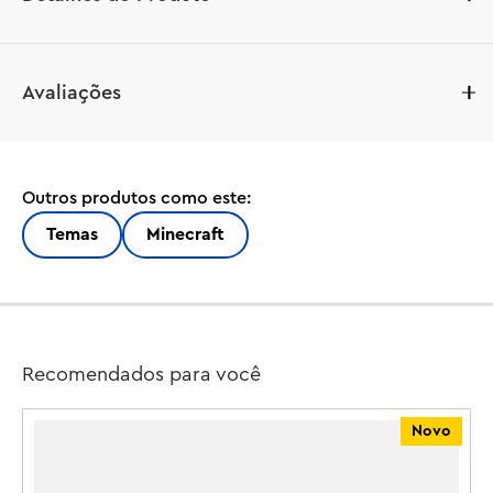
O conjunto Woodland Mansion Fighting Ring (21272) é 
Avaliações
um brinquedo de construção de alta qualidade para 
crianças. É um ótimo presente de jogo Minecraft® para 
meninos e meninas e fãs do filme Minecraft com 10 anos 
ou mais.

Outros produtos como este:
O conjunto de construção LEGO® Minecraft apresenta 
Temas
Minecraft
figuras de brinquedo do filme – Steve, Garrett, Henry, 
um bebê zumbi, um jóquei de galinha e um porco 
grande posável – além de armas e poções que as 
crianças podem usar enquanto recriam cenas de batalha 
e exploram suas próprias aventuras. O conjunto 
Recomendados para você
apresenta um ringue de luta funcional com marcadores 
de pontuação e alças que as crianças podem prender 
Novo
aos lutadores. Há também uma fachada de mansão com 
um baú removível e suporte para armas. Para diversão 