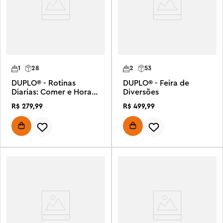
1
28
2
53
DUPLO® - Rotinas
DUPLO® - Feira de
Diarias: Comer e Hora
Diversões
de Dormir
R$
279
,
99
R$
499
,
99