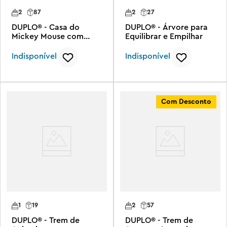
2
87
2
27
DUPLO® - Casa do
DUPLO® - Árvore para
Mickey Mouse com
Equilibrar e Empilhar
Minnie e Pluto
Indisponível
Indisponível
Com Desconto
1
19
2
57
DUPLO® - Trem de
DUPLO® - Trem de