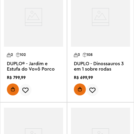
2
102
3
108
DUPLO® - Jardim e
DUPLO - Dinossauros 3
Estufa do Vovô Porco
em 1 sobre rodas
R$
799
,
99
R$
699
,
99