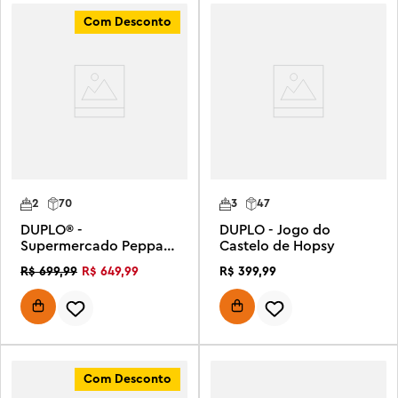
Com Desconto
2
70
3
47
DUPLO® -
DUPLO - Jogo do
Supermercado Peppa
Castelo de Hopsy
Pig
R$
649
,
99
R$
399
,
99
R$
699
,
99
Com Desconto