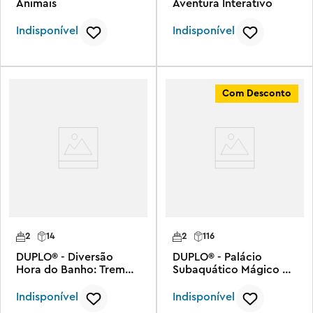
Animais
Aventura Interativo
Indisponível
Indisponível
Com Desconto
2
14
2
116
DUPLO® - Diversão
DUPLO® - Palácio
Hora do Banho: Trem
Subaquático Mágico de
Animais Flutuantes
Ariel
Indisponível
Indisponível