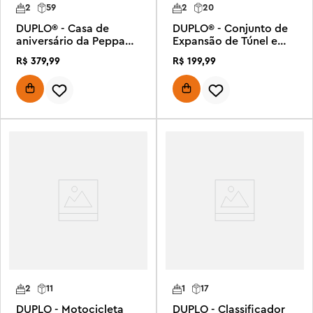
2
59
2
20
DUPLO® - Casa de
DUPLO® - Conjunto de
aniversário da Peppa
Expansão de Túnel e
Pig
Trilhos de Trem
R$
379
,
99
R$
199
,
99
2
11
1
17
DUPLO - Motocicleta
DUPLO - Classificador