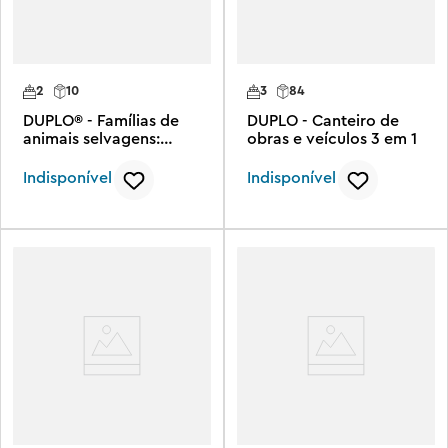
2
10
3
84
DUPLO® - Famílias de
DUPLO - Canteiro de
animais selvagens:
obras e veículos 3 em 1
pinguins e leões
Indisponível
Indisponível