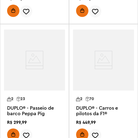
2
23
2
70
DUPLO® - Passeio de
DUPLO® - Carros e
barco Peppa Pig
pilotos da F1®
R$
299
,
99
R$
449
,
99