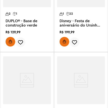
2
1
1
22
DUPLO® - Base de
Disney - Festa de
construção verde
aniversário do Ursinho
Pooh
R$
129
,
99
R$
199
,
99