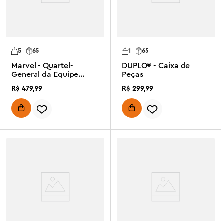
5
65
1
65
Marvel - Quartel-
DUPLO® - Caixa de
General da Equipe
Peças
Aranha
R$
479
,
99
R$
299
,
99