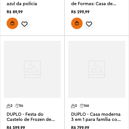
azul da polícia
de Formas: Casa de
Filhotes
R$
89
,
99
R$
299
,
99
2
54
2
166
DUPLO - Festa do
DUPLO - Casa moderna
Castelo de Frozen de
3 em 1 para família com
Anna e Elsa
figuras
R$
599
,
99
R$
799
,
99