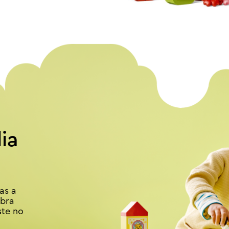
ia
as a
ubra
ste no