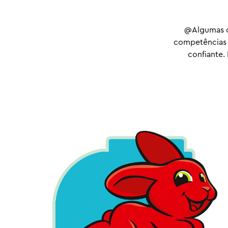
@Algumas co
competências e
confiante.