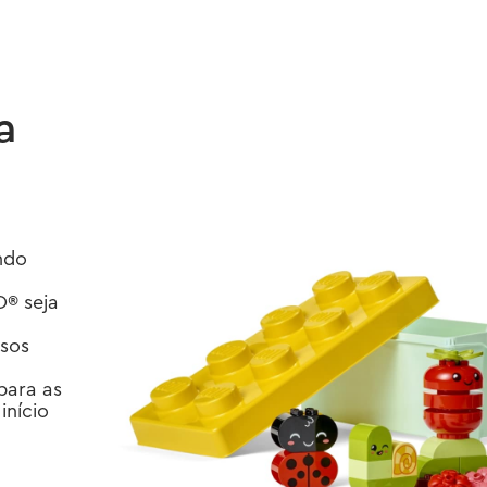
a
ndo
O® seja
ssos
para as
início