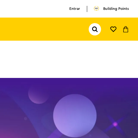
Entrar
Building Points
Pesquisar...
TERMOS MAIS BUSCADOS
1
º
olivia rodrigo
2
º
pokemon
3
º
ferrari