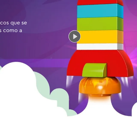
icos que se
os como a