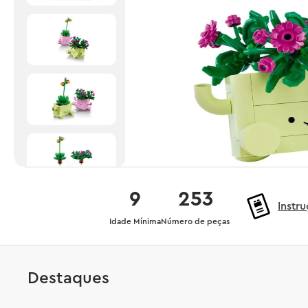
9
253
Instr
Idade Mínima
Número de peças
Destaques