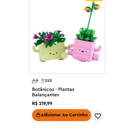
ças a desenvolverem a 
 Balanço (11506), ideal para 
s.

lo) chamada Lumi com botões 
ões corais, além de 2 vasos de 
rde claro e um vaso rosa claro 
colher qual planta será colocada 
m exibir as plantas com 
inha e impressionar os amigos 
9
253
Botânicos - Plantas
ferecendo este conjunto como um 
Balançantes
as, meninos e qualquer pessoa que 
R$
219
,
99
íveis com o conjunto LEGO® 
Adicionar Ao Carrinho
te, para que as crianças possam 