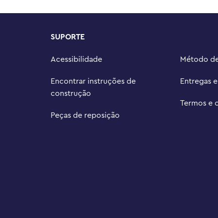
untos de flores (vendidos 
encontrará buquês vibrantes, 
SUPORTE
rma mede mais de 7 cm de altura 
4 cm de altura e 8 cm de largura.
Acessibilidade
Método d
Encontrar instruções de
Entregas 
construção
Termos e 
Peças de reposição