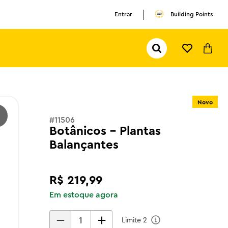
Entrar
Building Points
Pesquisar...
TERMOS MAIS BUSCADOS
1
º
olivia rodrigo
Novo
2
º
pokemon
#
11506
3
º
ferrari
Botânicos - Plantas
Balançantes
R$
219
,
99
Em estoque agora
Limite
2