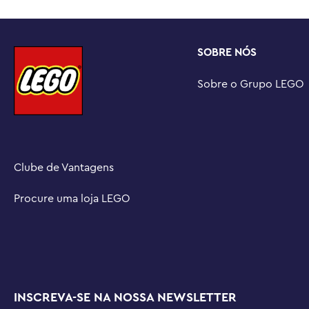
LEGO® BOTÂNICAS – Expanda seu jardim com outros conj
separadamente) da coleção LEGO Botânicas, onde você 
plantas em vasos e muito mais.

SOBRE NÓS
DIMENSÕES – O conjunto contém 253 peças e a delospe
e 9 cm de largura, enquanto a echeveria mede mais de 1
Sobre o Grupo LEGO
Clube de Vantagens
Procure uma loja LEGO
INSCREVA-SE NA NOSSA NEWSLETTER