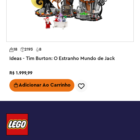
• Desfrute de tempo só para si ou tempo de qualidade 
com a família e reavive memórias de infância com este 
conjunto LEGO® Ideas para expor (21326) que inclui o 
Ursinho Pooh da Disney e a casa de Pooh no Bosque dos 
Cem Acres.

18
2193
8
• Inclui 5 personagens: minifiguras de Ursinho Pooh, 
Ideas - Tim Burton: O Estranho Mundo de Jack
Leitão, Tigrão e Coelho, e também uma figura LEGO® de 
Bisonho (Ió), cada um deles com acessórios icônicos, 
R$
1
.
999
,
99
incluindo o balão vermelho para construir do Ursinho 
Adicionar Ao Carrinho
Pooh.

• A casa abre na traseira para fácil acesso aos acessórios 
autênticos no interior e que incluem uma poltrona para 
construir, relógio Pooh-coo e elementos entre os quais 
o livro de histórias do Ursinho Pooh, potes de mel e 
Poohsticks.
