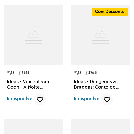
Com Desconto
18
2316
18
3745
Ideas - Vincent van
Ideas - Dungeons &
Gogh - A Noite
Dragons: Conto do
Estrelada
Dragão Vermelho
Indisponível
Indisponível