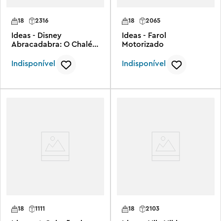
18
2316
18
2065
Ideas - Disney
Ideas - Farol
Abracadabra: O Chalé
Motorizado
das Irmãs Sanderson
Indisponível
Indisponível
18
1111
18
2103