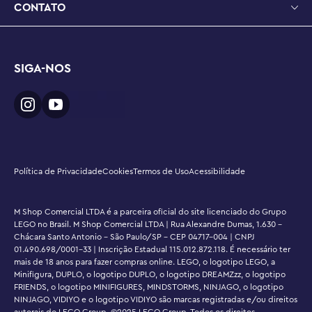
CONTATO
SIGA-NOS
Política de Privacidade
Cookies
Termos de Uso
Acessibilidade
M Shop Comercial LTDA é a parceira oficial do site licenciado do Grupo
LEGO no Brasil. M Shop Comercial LTDA | Rua Alexandre Dumas, 1.630 -
Chácara Santo Antonio - São Paulo/SP - CEP 04717-004 | CNPJ
01.490.698/0001-33 | Inscrição Estadual 115.012.872.118. É necessário ter
mais de 18 anos para fazer compras online. LEGO, o logotipo LEGO, a
Minifigura, DUPLO, o logotipo DUPLO, o logotipo DREAMZzz, o logotipo
FRIENDS, o logotipo MINIFIGURES, MINDSTORMS, NINJAGO, o logotipo
NINJAGO, VIDIYO e o logotipo VIDIYO são marcas registradas e/ou direitos