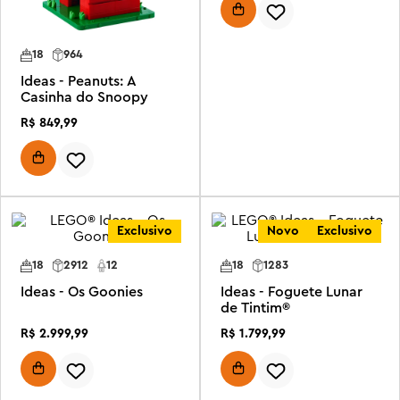
18
964
Ideas - Peanuts: A
Casinha do Snoopy
R$
849
,
99
Exclusivo
Novo
Exclusivo
18
2912
12
18
1283
Ideas - Os Goonies
Ideas - Foguete Lunar
de Tintim®
R$
2
.
999
,
99
R$
1
.
799
,
99