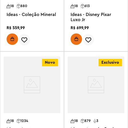
18
880
18
613
Ideas - Coleção Mineral
Ideas - Disney Pixar
Luxo Jr
R$
559
,
99
R$
699
,
99
Novo
Exclusivo
18
1234
18
879
3