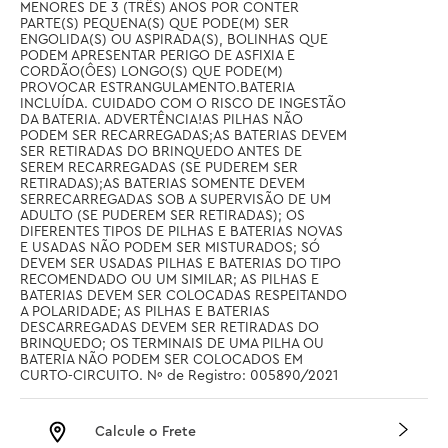
MENORES DE 3 (TRÊS) ANOS POR CONTER 
PARTE(S) PEQUENA(S) QUE PODE(M) SER 
ENGOLIDA(S) OU ASPIRADA(S), BOLINHAS QUE 
PODEM APRESENTAR PERIGO DE ASFIXIA E 
CORDÃO(ÔES) LONGO(S) QUE PODE(M) 
PROVOCAR ESTRANGULAMENTO.BATERIA 
INCLUÍDA. CUIDADO COM O RISCO DE INGESTÃO 
DA BATERIA. ADVERTÊNCIA!AS PILHAS NÃO 
PODEM SER RECARREGADAS;AS BATERIAS DEVEM 
SER RETIRADAS DO BRINQUEDO ANTES DE 
SEREM RECARREGADAS (SE PUDEREM SER 
RETIRADAS);AS BATERIAS SOMENTE DEVEM 
SERRECARREGADAS SOB A SUPERVISÃO DE UM 
ADULTO (SE PUDEREM SER RETIRADAS); OS 
DIFERENTES TIPOS DE PILHAS E BATERIAS NOVAS 
E USADAS NÃO PODEM SER MISTURADOS; SÓ 
DEVEM SER USADAS PILHAS E BATERIAS DO TIPO 
RECOMENDADO OU UM SIMILAR; AS PILHAS E 
BATERIAS DEVEM SER COLOCADAS RESPEITANDO 
A POLARIDADE; AS PILHAS E BATERIAS 
DESCARREGADAS DEVEM SER RETIRADAS DO 
BRINQUEDO; OS TERMINAIS DE UMA PILHA OU 
BATERIA NÃO PODEM SER COLOCADOS EM 
CURTO-CIRCUITO. Nº de Registro: 005890/2021
Calcule o Frete