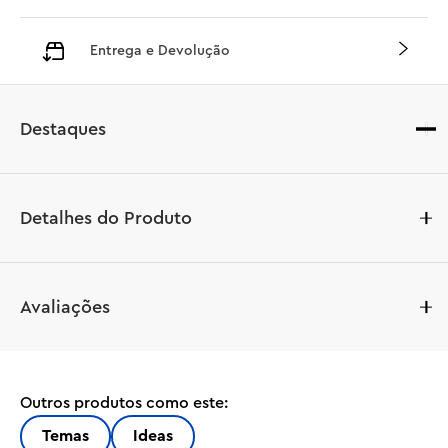
Entrega e Devolução
Destaques
Detalhes do Produto
Reviva uma comédia de Natal familiar favorita com este 
Avaliações
conjunto LEGO® Ideas Esqueceram de Mim (21330) para 
jogar e expor. A casa dos McCallisters’ está repleta de 
detalhes imediatamente reconhecíveis e características 
encantadoras para recriar cenas hilariantes. Tem tudo o 
Outros produtos como este:
que você precisa para encenar a falsa festa de Natal de 
Kevin, uma caldeira no porão com uma peça de luz 
Temas
Ideas