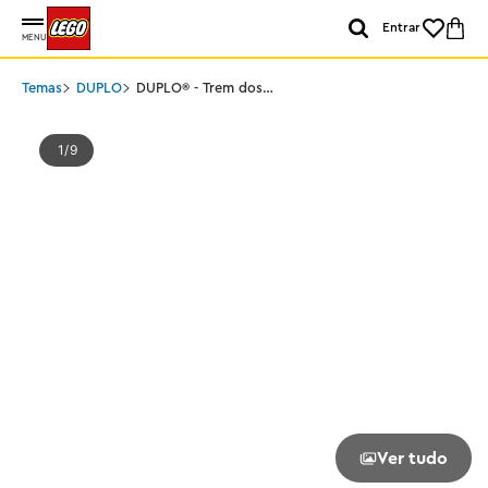
Entrar
MENU
Temas
DUPLO
DUPLO® - Trem dos
Números - Aprender a
Contar
1
9
Ver tudo