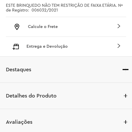
ESTE BRINQUEDO NÃO TEM RESTRIÇÃO DE FAIXA ETÁRIA. Nº 
de Registro:  006032/2021
Calcule o Frete
Entrega e Devolução
Destaques
Detalhes do Produto
Agarre o novo e colorido conjunto LEGO® DUPLO® My 
Avaliações
First Trem dos Números - Aprender a Contar (10954). 
Com 10 peças com números para os bebês carregarem, 