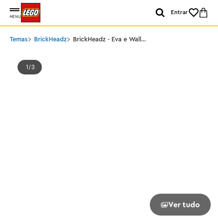
Entrar
MENU
Temas
BrickHeadz
BrickHeadz - Eva e Wall-
E
1
3
Ver tudo