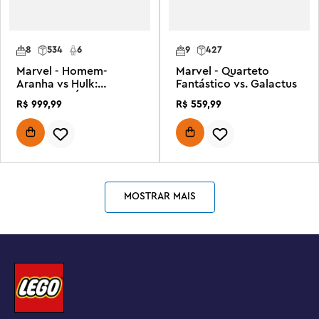
8
534
6
9
427
Marvel - Homem-
Marvel - Quarteto
Aranha vs Hulk:
Fantástico vs. Galactus
Confronto Épico
R$
999
,
99
R$
559
,
99
MOSTRAR MAIS