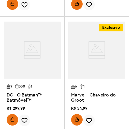
Exclusivo
9
330
1
6
1
DC - O Batman™
Marvel - Chaveiro do
Batmóvel™
Groot
R$
299
,
99
R$
54
,
99