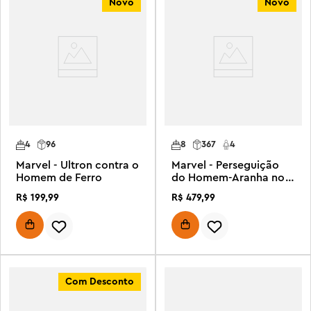
Novo
Novo
4
96
8
367
4
Marvel - Ultron contra o
Marvel - Perseguição
Homem de Ferro
do Homem-Aranha no
Transporte da Prisão
R$
199
,
99
R$
479
,
99
Com Desconto