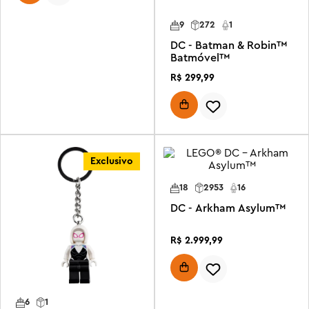
9
272
1
DC - Batman & Robin™
Batmóvel™
R$
299
,
99
Exclusivo
18
2953
16
DC - Arkham Asylum™
R$
2
.
999
,
99
6
1