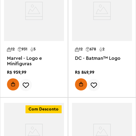
12
931
5
12
678
2
Marvel - Logo e
DC - Batman™ Logo
Minifiguras
R$
959
,
99
R$
849
,
99
Com Desconto