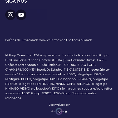
SIGA-NOS
Política de Privacidade
Cookies
Termos de Uso
Acessibilidade
M Shop Comercial LTDA é a parceira oficial do site licenciado do Grupo
LEGO no Brasil. M Shop Comercial LTDA | Rua Alexandre Dumas, 1.630 -
Chácara Santo Antonio - São Paulo/SP - CEP 04717-004 | CNPJ
01.490.698/0001-33 | Inscrição Estadual 115.012.872.118. É necessário ter
mais de 18 anos para fazer compras online. LEGO, o logotipo LEGO, a
Minifigura, DUPLO, o logotipo DUPLO, o logotipo DREAMZzz, o logotipo
FRIENDS, o logotipo MINIFIGURES, MINDSTORMS, NINJAGO, o logotipo
NINJAGO, VIDIYO e o logotipo VIDIYO são marcas registradas e/ou direitos
autorais do LEGO Group. ©2025 LEGO Group. Todos os direitos
reservados.
Desenvolvido por