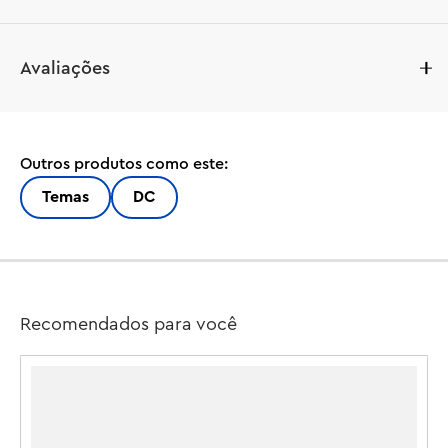
Crie aventuras de super-heróis icônicas ou crie uma 
Avaliações
exibição impressionante com este Batman & Robin 
Batmóvel (76333), um presente de brinquedo de 
construção para meninos, meninas e crianças a partir de 
9 anos. Celebrando o 20º aniversário da LEGO® DC 
Outros produtos como este:
Batman, esta mercadoria colecionável apresenta o carro 
icônico, além de uma minifigura do Batman com capa de 
Temas
DC
tecido e uma moeda dourada comemorativa de 20º 
aniversário.

Este é um réplica autenticadamente detalhada do 
Batmóvel do filme BATMAN & ROBIN™. A minifigura do 
Recomendados para você
Batman pode caber no cockpit e a moeda 
comemorativa cabe sob o capô removível do carro. E 
com o app LEGO Builder, as crianças podem construir 
com confiança – ampliar, girar em 3D e acompanhar o 
progresso com instruções digitais fáceis de seguir. O 