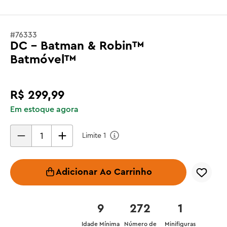
#
76333
DC - Batman & Robin™
Batmóvel™
R$
299
,
99
Em estoque agora
Limite
1
Adicionar Ao Carrinho
9
272
1
Idade Mínima
Número de
Minifiguras