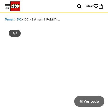
Entrar
MENU
Temas
DC
DC - Batman & Robin™
Batmóvel™
1
4
Ver tudo