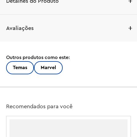
Detalhes do Produto
Os fãs da Marvel podem levar um personagem icônico 
Avaliações
do filme com eles para onde quer que forem com o 
LEGO® Marvel Rocket Raccoon Key Chain (854296). Seja 
preso a chaves, bolsas, mochilas ou qualquer outra 
coisa, uma forte corrente e anel de metal garantem que 
Outros produtos como este:
o chaveiro e a minifigura sempre permanecerão presos 
com segurança. Este chaveiro e minifigura LEGO Marvel 
Temas
Marvel
é uma ideia de presente divertida e prática para jovens 
super-heróis de 6 anos ou mais.

Chaveiro de minifigura LEGO® – A minifigura Rocket 
Raccoon não removível é fixada a uma corrente de 
metal durável e chaveiro

Recomendados para você
Divertido e funcional – O anel de metal se prende com 
facilidade e segurança a chaves, mochilas e muito mais, 
demonstrando ao mundo a paixão de uma criança pelos 
personagens dos super-heróis da Marvel
