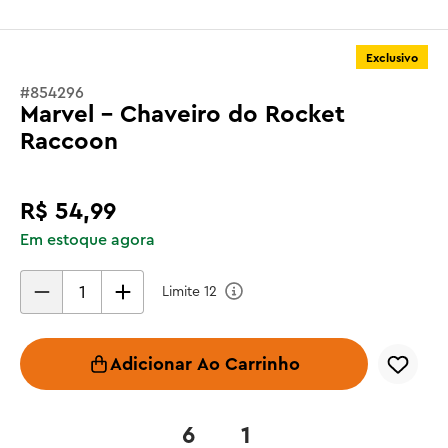
Exclusivo
#
854296
Marvel - Chaveiro do Rocket
Raccoon
R$
54
,
99
Em estoque agora
Limite
12
Adicionar Ao Carrinho
6
1