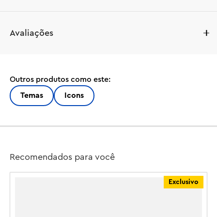
Celebre a era de ouro da Fórmula 1 com o kit de modelo 
Avaliações
LEGO® Icons Ferrari F2004 e Michael Schumacher 
(11375). Construa uma réplica em escala do lendário 
carro de corrida que, com Michael Schumacher ao 
volante, dominou a temporada de 2004. O modelo da 
Outros produtos como este:
Ferrari apresenta direção funcional, pneus slick com 
sulcos e um motor V10 detalhado, além de um suporte 
Temas
Icons
de exibição com detalhes e estatísticas do veículo. A 
minifigura de Michael Schumacher vem com um 
capacete, troféu de vencedor e um suporte de exibição 
em estilo pódio com uma imagem impressa e uma 
citação do heptacampeão mundial. Este modelo de 
Recomendados para você
exibição premium é uma peça central cativante e um 
ótimo presente de Natal ou aniversário para fãs de 
Exclusivo
corridas de F1 e colecionadores de produtos da F1. 
Descubra a gama dinâmica de conjuntos de construção 
LEGO F1 (vendidos separadamente) projetados para 