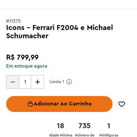
#
11375
Icons - Ferrari F2004 e Michael
Schumacher
R$
799
,
99
Em estoque agora
Limite
1
Adicionar Ao Carrinho
18
735
1
Idade Mínima
Número de
Minifiguras