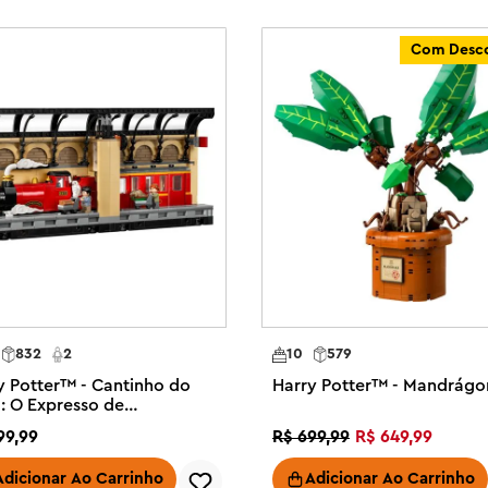
a uma com uma placa de base para 
Com Desc
para Harry Potter, um dragão para 
m ovo de ouro para Cedric 
strução de modelo faz parte de 
y Potter™ BrickHeadz™ 
os – Este conjunto de construção 
uedo divertido para meninas, 
 anos ou mais

™ neste conjunto de 671 peças 
832
2
10
579
y Potter™ - Cantinho do
Harry Potter™ - Mandrágo
o: O Expresso de
warts™
99
,
99
R$
699
,
99
R$
649
,
99
Adicionar Ao Carrinho
Adicionar Ao Carrinho