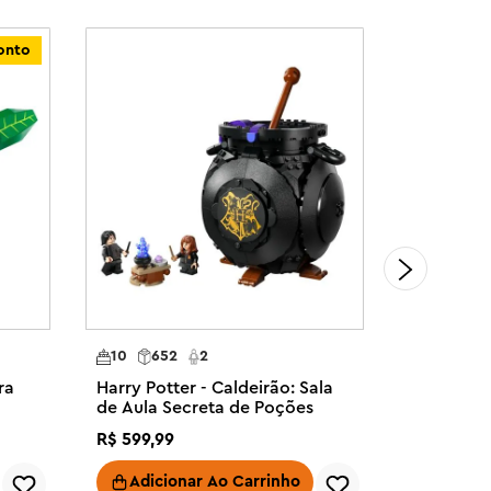
onto
10
652
2
10
671
ra
Harry Potter - Caldeirão: Sala
Harry Pot
de Aula Secreta de Poções
Cálice d
R$
599
,
99
R$
479
,
99
Adicionar Ao Carrinho
Adici