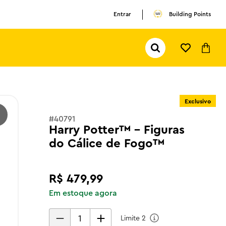
Entrar
Building Points
Pesquisar...
TERMOS MAIS BUSCADOS
1
º
olivia rodrigo
Exclusivo
2
º
pokemon
#
40791
3
º
ferrari
Harry Potter™ - Figuras
do Cálice de Fogo™
R$
479
,
99
Em estoque agora
Limite
2