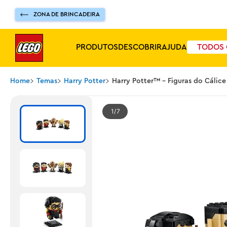
ZONA DE BRINCADEIRA
PRODUTOS
DESCOBRIR
AJUDA
TODOS 
Home
Temas
Harry Potter
Harry Potter™ - Figuras do Cálic
1
7