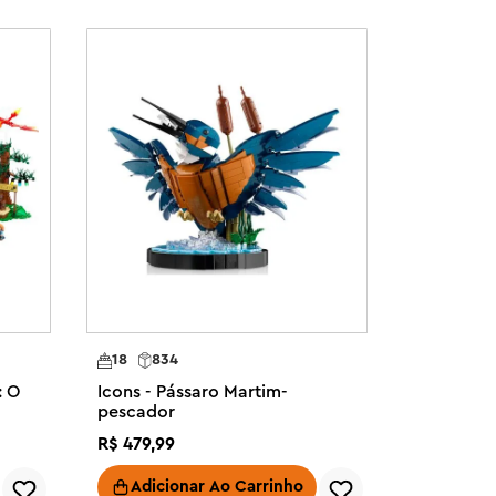
18
834
: O
Icons - Pássaro Martim-
pescador
R$
479
,
99
Adicionar Ao Carrinho