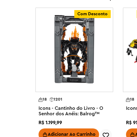
zoom e girar os modelos em 3D, acompanhar e salvar se
modelos LEGO. Este conjunto também inclui 2 conjuntos
Com Desconto
construir juntos.

Descubra um espaço para relaxar com a inspiradora vari
construção LEGO designados para adultos. O conjunto 
Conjunto de trem modelo para adultos – Reserve um tem
familiares para um projeto de construção festivo com 
Icons Holiday Express Train para adultos

O que vem na caixa – Este conjunto de trem LEGO® incl
carvão, vagão plataforma, carro extremo, plataforma, um 
brinquedos em miniatura, incluindo uma peça de trem im
Recursos e funções – Empurre o trem para acionar a cha
18
1201
18
que toca a campainha

Icons - Cantinho do Livro - O
Icon
Conjunto pronto para Power Up – Adicione o kit LEGO
Senhor dos Anéis: Balrog™
separadamente) para motorizar a locomotiva

R$
1
.
199
,
99
R$
9
Construa junto com amigos e familiares – Colabore e com
este conjunto de trem de Natal LEGO® usando o recurso 
Adicionar Ao Carrinho