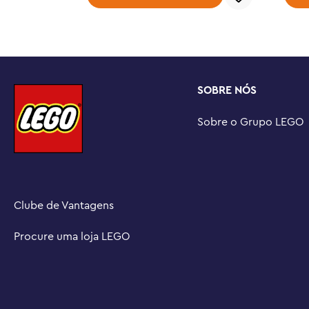
LEGO Builder

Presente de Natal da LEGO® para adultos – Celebre as fe
com um presente criado para fãs adultos de conjuntos
de trem e de decoração fantástica

Kits de construção LEGO® Icons para adultos – Descubr
SOBRE NÓS
relaxamento com a inspiradora linha de conjuntos de c
separadamente) projetados especificamente para adulto
Sobre o Grupo LEGO
Dimensões – O trem Holiday Express de 4 carros neste 
de 13 cm de altura, 49 cm de comprimento e 7 cm de la
Clube de Vantagens
Procure uma loja LEGO