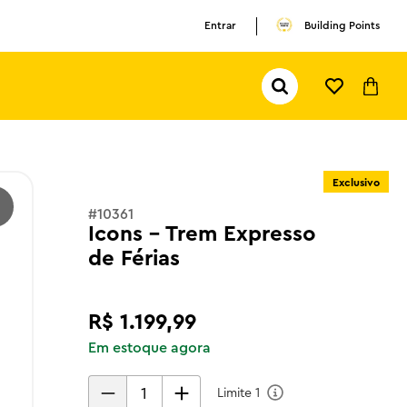
Entrar
Building Points
Pesquisar...
TERMOS MAIS BUSCADOS
1
º
olivia rodrigo
Exclusivo
2
º
pokemon
#
10361
3
º
ferrari
Icons - Trem Expresso
de Férias
R$
1
.
199
,
99
Em estoque agora
Limite
1