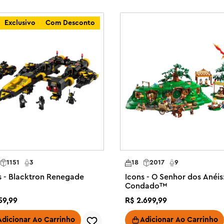
u progresso e explorar novos 
 de instruções impressas para 
Exclusivo
Com Desconto
edade de projetos criativos de 
contém 956 peças.

po ou junte-se a amigos e 
o conjunto de construção LEGO® 
ui uma locomotiva, tender de 
trilho circular de 16 peças, 
pressa em 3D e 4 minifiguras

miné balançante e o urso polar 
1151
3
18
2017
9
s - Blacktron Renegade
Icons - O Senhor dos Anéis
® Powered Up (vendido 
Condado™
59
,
99
R$
2
.
699
,
99
partilhe a diversão de construir 
Build Together no aplicativo 
Adicionar Ao Carrinho
Adicionar Ao Carrinho