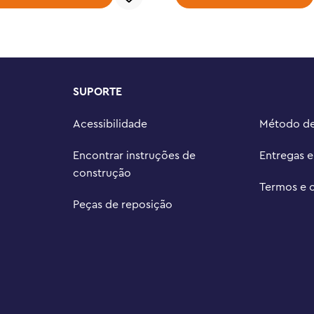
stas ou qualquer ocasião especial 
 de construção LEGO, de modelos 
a um espaço de diversão e 
SUPORTE
onstrução LEGO (vendidos 
s

Acessibilidade
Método d
conjunto de 956 peças mede mais 
rgura
Encontrar instruções de
Entregas 
construção
Termos e 
Peças de reposição