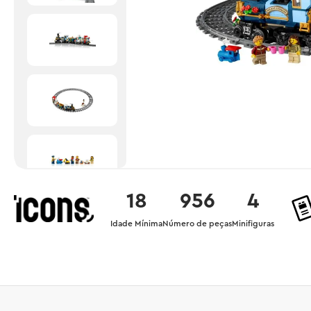
18
956
4
Idade Mínima
Número de peças
Minifiguras