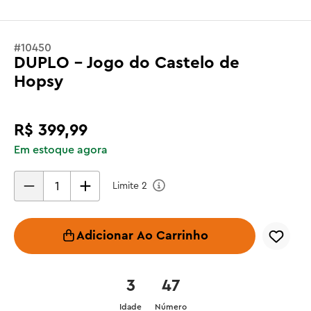
#
10450
DUPLO - Jogo do Castelo de
Hopsy
R$
399
,
99
Em estoque agora
Limite
2
Adicionar Ao Carrinho
3
47
Idade
Número