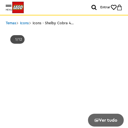
Entrar
MENU
Temas
Icons
Icons - Shelby Cobra 427
S/C
1
12
Ver tudo