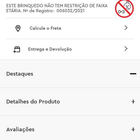
ESTE BRINQUEDO NÃO TEM RESTRIÇÃO DE FAIXA 
ETÁRIA. Nº de Registro:  006032/2021
Calcule o Frete
Entrega e Devolução
Destaques
Detalhes do Produto
Mergulhe as crianças na diversão do seu programa 
Avaliações
favorito da Disney Junior com o brinquedo de 
construção Mickey Mouse Clubhouse & Car (10454). 