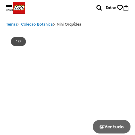
Entrar
MENU
Temas
Colecao Botanica
Mini Orquídea
1
7
Ver tudo