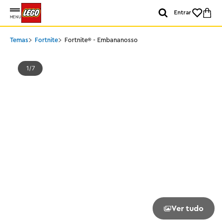
Entrar
MENU
Temas
Fortnite
Fortnite® - Embananosso
1
7
Ver tudo