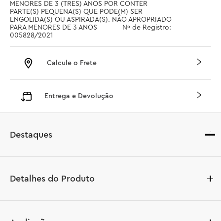
MENORES DE 3 (TRES) ANOS POR CONTER 
PARTE(S) PEQUENA(S) QUE PODE(M) SER 
ENGOLIDA(S) OU ASPIRADA(S). NÃO APROPRIADO 
PARA MENORES DE 3 ANOS		 Nº de Registro: 
005828/2021
Calcule o Frete
Entrega e Devolução
Destaques
Detalhes do Produto
Dê vida a uma figura icônica de videogame com este 