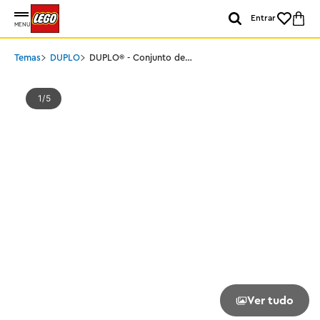
Entrar
MENU
Temas
DUPLO
DUPLO® - Conjunto de
Expansão de Túnel e
Trilhos de Trem
1
5
Ver tudo