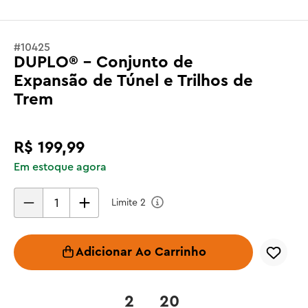
#
10425
DUPLO® - Conjunto de
Expansão de Túnel e Trilhos de
Trem
R$
199
,
99
Em estoque agora
Limite
2
Adicionar Ao Carrinho
2
20