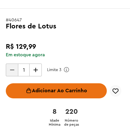
#
40647
Flores de Lotus
R$
129
,
99
Em estoque agora
Limite
3
Adicionar Ao Carrinho
8
220
Idade
Número
Mínima
de peças