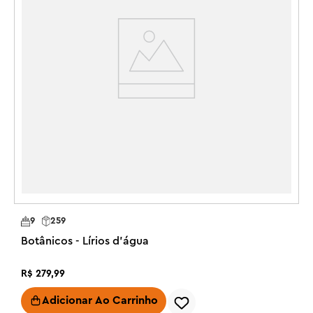
R
9
259
Botânicos - Lírios d'água
R$
279
,
99
Adicionar Ao Carrinho