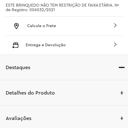
ESTE BRINQUEDO NÃO TEM RESTRIÇÃO DE FAIXA ETÁRIA. Nº 
de Registro: 006032/2021
Calcule o Frete
Entrega e Devolução
Destaques
Detalhes do Produto
Ajude crianças pequenas maiores de 2 anos a limpar a 
Avaliações
cidade com o LEGO® DUPLO® Caminhão de Reciclagem 
(10987). Este caminhão de lixo de brinquedo realista 