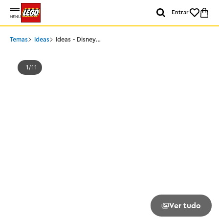
Entrar
MENU
Temas
Ideas
Ideas - Disney
Abracadabra: O Chalé
das Irmãs Sanderson
1
11
Ver tudo