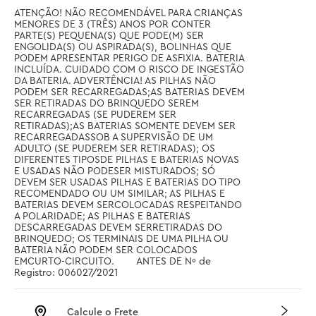
ATENÇÃO! NÃO RECOMENDÁVEL PARA CRIANÇAS 
MENORES DE 3 (TRÊS) ANOS POR CONTER 
PARTE(S) PEQUENA(S) QUE PODE(M) SER 
ENGOLIDA(S) OU ASPIRADA(S), BOLINHAS QUE 
PODEM APRESENTAR PERIGO DE ASFIXIA. BATERIA 
INCLUÍDA. CUIDADO COM O RISCO DE INGESTÃO 
DA BATERIA. ADVERTÊNCIA! AS PILHAS NÃO 
PODEM SER RECARREGADAS;AS BATERIAS DEVEM 
SER RETIRADAS DO BRINQUEDO SEREM 
RECARREGADAS (SE PUDEREM SER 
RETIRADAS);AS BATERIAS SOMENTE DEVEM SER 
RECARREGADASSOB A SUPERVISÃO DE UM 
ADULTO (SE PUDEREM SER RETIRADAS); OS 
DIFERENTES TIPOSDE PILHAS E BATERIAS NOVAS 
E USADAS NÃO PODESER MISTURADOS; SÓ 
DEVEM SER USADAS PILHAS E BATERIAS DO TIPO 
RECOMENDADO OU UM SIMILAR; AS PILHAS E 
BATERIAS DEVEM SERCOLOCADAS RESPEITANDO 
A POLARIDADE; AS PILHAS E BATERIAS 
DESCARREGADAS DEVEM SERRETIRADAS DO 
BRINQUEDO; OS TERMINAIS DE UMA PILHA OU 
BATERIA NÃO PODEM SER COLOCADOS 
EMCURTO-CIRCUITO.        ANTES DE Nº de 
Registro: 006027/2021
Calcule o Frete