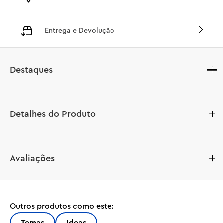
Entrega e Devolução
Destaques
Detalhes do Produto
Capture a alegria enfeitiçante do clássico do cinema 
Avaliações
com este conjunto colecionável LEGO® Ideas 
Abracadabra: O Chalé das Irmãs Sanderson (21341). O 
chalé pode ser aberto de várias maneiras para uma 
visualização fácil dos detalhes internos, incluindo uma 
Outros produtos como este:
loja de presentes do museu, um caldeirão com uma peça 
LEGO de luz para iluminar o fogo embaixo, o Livro de 
Temas
Ideas