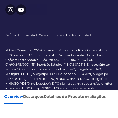
construível para adultos é um de uma linha diversa de 
conjuntos LEGO Ideas, cada um criado por um fã 
designer, votado por fãs de LEGO e produzido pelo 
LEGO Group

Política de Privacidade
Cookies
Termos de Uso
Acessibilidade
• Qualidade superior – As peças LEGO® satisfazem 
exigentes padrões de qualidade da indústria para 
garantir um encaixe simples e seguro

M Shop Comercial LTDA é a parceira oficial do site licenciado do Grupo
LEGO no Brasil. M Shop Comercial LTDA | Rua Alexandre Dumas, 1.630 -
Chácara Santo Antonio - São Paulo/SP - CEP 04717-004 | CNPJ
• Garantia de segurança – Os componentes LEGO® são 
01.490.698/0001-33 | Inscrição Estadual 115.012.872.118. É necessário ter
submetidos a quedas, aquecidos, esmagados, torcidos e 
mais de 18 anos para fazer compras online. LEGO, o logotipo LEGO, a
Minifigura, DUPLO, o logotipo DUPLO, o logotipo DREAMZzz, o logotipo
minuciosamente analisados para garantir que cumpram 
FRIENDS, o logotipo MINIFIGURES, MINDSTORMS, NINJAGO, o logotipo
com exigentes padrões globais de segurança
NINJAGO, VIDIYO e o logotipo VIDIYO são marcas registradas e/ou direitos
autorais do LEGO Group. ©2025 LEGO Group. Todos os direitos
reservados.
Overview
Destaques
Detalhes do Produto
Avaliações
Desenvolvido por